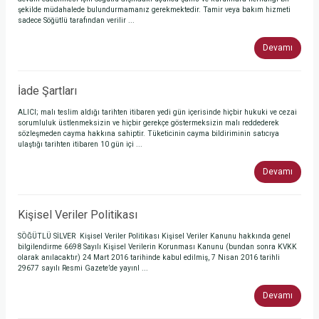
şekilde müdahalede bulundurmamanız gerekmektedir. Tamir veya bakım hizmeti
sadece Söğütlü tarafından verilir ...
Devamı
İade Şartları
ALICI; malı teslim aldığı tarihten itibaren yedi gün içerisinde hiçbir hukuki ve cezai
sorumluluk üstlenmeksizin ve hiçbir gerekçe göstermeksizin malı reddederek
sözleşmeden cayma hakkına sahiptir. Tüketicinin cayma bildiriminin satıcıya
ulaştığı tarihten itibaren 10 gün içi ...
Devamı
Kişisel Veriler Politikası
SÖĞÜTLÜ SİLVER Kişisel Veriler Politikası Kişisel Veriler Kanunu hakkında genel
bilgilendirme 6698 Sayılı Kişisel Verilerin Korunması Kanunu (bundan sonra KVKK
olarak anılacaktır) 24 Mart 2016 tarihinde kabul edilmiş, 7 Nisan 2016 tarihli
29677 sayılı Resmi Gazete’de yayınl ...
Devamı