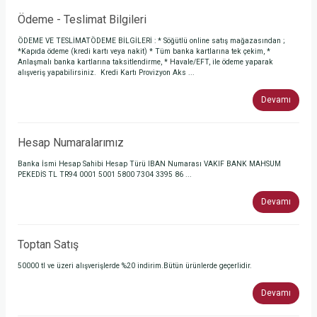
Ödeme - Teslimat Bilgileri
ÖDEME VE TESLİMATÖDEME BİLGİLERİ : * Söğütlü online satış mağazasından ;
*Kapıda ödeme (kredi kartı veya nakit) * Tüm banka kartlarına tek çekim, *
Anlaşmalı banka kartlarına taksitlendirme, * Havale/EFT, ile ödeme yaparak
alışveriş yapabilirsiniz. Kredi Kartı Provizyon Aks ...
Devamı
Hesap Numaralarımız
Banka İsmi Hesap Sahibi Hesap Türü IBAN Numarası VAKIF BANK MAHSUM
PEKEDİS TL TR94 0001 5001 5800 7304 3395 86 ...
Devamı
Toptan Satış
50000 tl ve üzeri alışverişlerde %20 indirim.Bütün ürünlerde geçerlidir.
Devamı