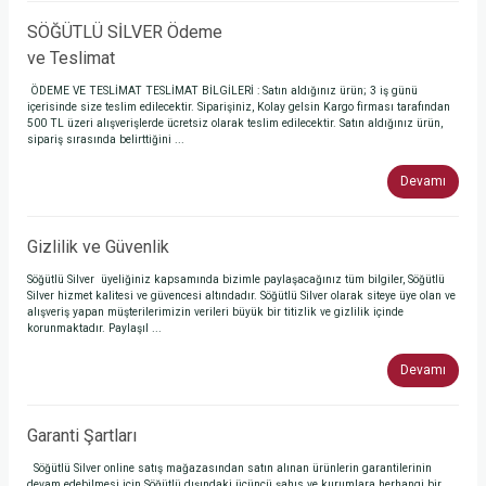
SÖĞÜTLÜ SİLVER Ödeme
ve Teslimat
ÖDEME VE TESLİMAT TESLİMAT BİLGİLERİ : Satın aldığınız ürün; 3 iş günü
içerisinde size teslim edilecektir. Siparişiniz, Kolay gelsin Kargo firması tarafından
500 TL üzeri alışverişlerde ücretsiz olarak teslim edilecektir. Satın aldığınız ürün,
sipariş sırasında belirttiğini ...
Devamı
Gizlilik ve Güvenlik
Söğütlü Silver üyeliğiniz kapsamında bizimle paylaşacağınız tüm bilgiler, Söğütlü
Silver hizmet kalitesi ve güvencesi altındadır. Söğütlü Silver olarak siteye üye olan ve
alışveriş yapan müşterilerimizin verileri büyük bir titizlik ve gizlilik içinde
korunmaktadır. Paylaşıl ...
Devamı
Garanti Şartları
Söğütlü Silver online satış mağazasından satın alınan ürünlerin garantilerinin
devam edebilmesi için Söğütlü dışındaki üçüncü şahıs ve kurumlara herhangi bir