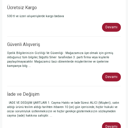
Ücretsiz Kargo
500 tl ve üzeri alışverişlerde kargo bedava
Devamı
Güvenli Alışveriş
Üyelik Bilgilerinizin Gizliliği Ve Güvenliği : Mağazamıza üye olmak için girmiş
olduğunuz tüm bilgiler, Söğütlü Silver tarafından 3. parti firma veya kişilerle
paylaşılmayacaktır. Mağazamız bazı dönemlerde müşterilerine ve üyelerine
kampanya bilg ...
Devamı
İade ve Değişim
İADE VE DEĞİŞİM ŞARTLARI 1. Cayma Hakkı ve İade Süresi ALICI (Müşteri); satın
aldığı ürünü teslim aldığı tarihten itibaren 10 (on) gün içerisinde, hiçbir hukuki ve
cezai sorumluluk üstlenmeksizin ve hiçbir gerekçe göstermeksizin sözleşmeden
cayma (iade) hakkına sahiptir. ...
Devamı