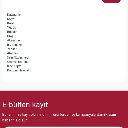
Kategoriler
Kolye
Küpe
Yüzük
Bileklik
Broş
Aksesuar
İndirimliler
Yeniler
Alışveriş
Satış Sözleşmesi
Ödeme Teslimat
İade & İptal
Kargom Nerede?
E-bülten
kayıt
Bültenimize kayıt olun, indirimli ürünlerden ve kampanyalardan ilk sizin
haberiniz olsun!