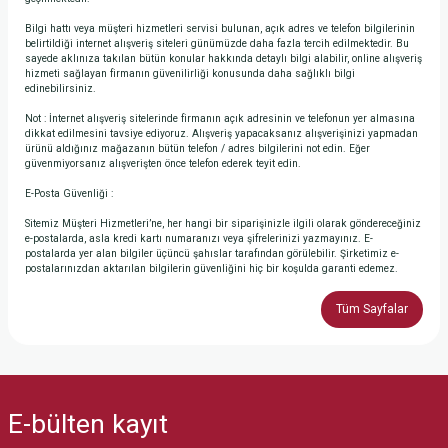
Bilgi hattı veya müşteri hizmetleri servisi bulunan, açık adres ve telefon bilgilerinin
belirtildiği internet alışveriş siteleri günümüzde daha fazla tercih edilmektedir. Bu
sayede aklınıza takılan bütün konular hakkında detaylı bilgi alabilir, online alışveriş
hizmeti sağlayan firmanın güvenilirliği konusunda daha sağlıklı bilgi
edinebilirsiniz.
Not : İnternet alışveriş sitelerinde firmanın açık adresinin ve telefonun yer almasına
dikkat edilmesini tavsiye ediyoruz. Alışveriş yapacaksanız alışverişinizi yapmadan
ürünü aldığınız mağazanın bütün telefon / adres bilgilerini not edin. Eğer
güvenmiyorsanız alışverişten önce telefon ederek teyit edin.
E-Posta Güvenliği :
Sitemiz Müşteri Hizmetleri’ne, her hangi bir siparişinizle ilgili olarak göndereceğiniz
e-postalarda, asla kredi kartı numaranızı veya şifrelerinizi yazmayınız. E-
postalarda yer alan bilgiler üçüncü şahıslar tarafından görülebilir. Şirketimiz e-
postalarınızdan aktarılan bilgilerin güvenliğini hiç bir koşulda garanti edemez.
Tüm Sayfalar
E-bülten
kayıt