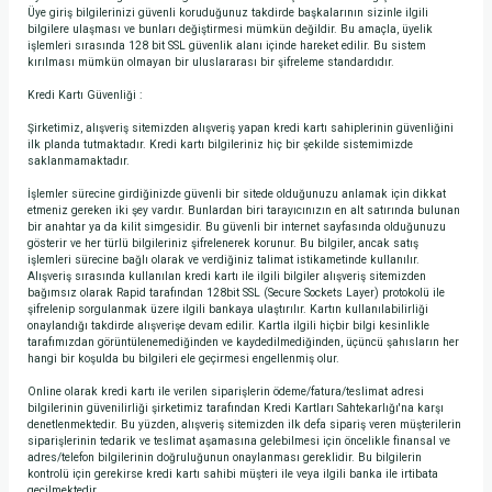
Üye giriş bilgilerinizi güvenli koruduğunuz takdirde başkalarının sizinle ilgili
bilgilere ulaşması ve bunları değiştirmesi mümkün değildir. Bu amaçla, üyelik
işlemleri sırasında 128 bit SSL güvenlik alanı içinde hareket edilir. Bu sistem
kırılması mümkün olmayan bir uluslararası bir şifreleme standardıdır.
Kredi Kartı Güvenliği :
Şirketimiz, alışveriş sitemizden alışveriş yapan kredi kartı sahiplerinin güvenliğini
ilk planda tutmaktadır. Kredi kartı bilgileriniz hiç bir şekilde sistemimizde
saklanmamaktadır.
İşlemler sürecine girdiğinizde güvenli bir sitede olduğunuzu anlamak için dikkat
etmeniz gereken iki şey vardır. Bunlardan biri tarayıcınızın en alt satırında bulunan
bir anahtar ya da kilit simgesidir. Bu güvenli bir internet sayfasında olduğunuzu
gösterir ve her türlü bilgileriniz şifrelenerek korunur. Bu bilgiler, ancak satış
işlemleri sürecine bağlı olarak ve verdiğiniz talimat istikametinde kullanılır.
Alışveriş sırasında kullanılan kredi kartı ile ilgili bilgiler alışveriş sitemizden
bağımsız olarak Rapid tarafından 128bit SSL (Secure Sockets Layer) protokolü ile
şifrelenip sorgulanmak üzere ilgili bankaya ulaştırılır. Kartın kullanılabilirliği
onaylandığı takdirde alışverişe devam edilir. Kartla ilgili hiçbir bilgi kesinlikle
tarafımızdan görüntülenemediğinden ve kaydedilmediğinden, üçüncü şahısların her
hangi bir koşulda bu bilgileri ele geçirmesi engellenmiş olur.
Online olarak kredi kartı ile verilen siparişlerin ödeme/fatura/teslimat adresi
bilgilerinin güvenilirliği şirketimiz tarafından Kredi Kartları Sahtekarlığı'na karşı
denetlenmektedir. Bu yüzden, alışveriş sitemizden ilk defa sipariş veren müşterilerin
siparişlerinin tedarik ve teslimat aşamasına gelebilmesi için öncelikle finansal ve
adres/telefon bilgilerinin doğruluğunun onaylanması gereklidir. Bu bilgilerin
kontrolü için gerekirse kredi kartı sahibi müşteri ile veya ilgili banka ile irtibata
geçilmektedir.