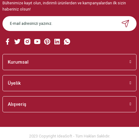
Bültenimize kayıt olun, indirimli ürünlerden ve kampanyalardan ilk sizin
Ürün resmi kalitesiz, bozuk veya görüntülenemiyor.
haberiniz olsun!
Ürün açıklamasında eksik bilgiler bulunuyor.
Ürün bilgilerinde hatalar bulunuyor.
Ürün fiyatı diğer sitelerden daha pahalı.
Bu ürüne benzer farklı alternatifler olmalı.
Kurumsal
Üyelik
Gönder
Alışveriş
2023 Copyright IdeaSoft - Tüm Hakları Saklıdır.