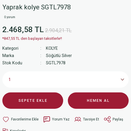
Yaprak kolye SGTL7978
0 yorum
2.468,58 TL
2.904,21 TL
*847,55 TL den başlayan taksitlerle!!
Kategori
KOLYE
Marka
Söğütlü Silver
Stok Kodu
SGTL7978
SEPETE EKLE
HEMEN AL
Yorum Yaz
Tavsiye Et
Paylaş
Karşılaştır