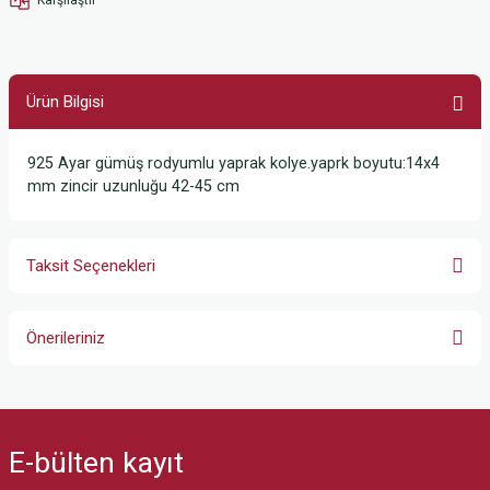
Ürün Bilgisi
925 Ayar gümüş rodyumlu yaprak kolye.yaprk boyutu:14x4
mm zincir uzunluğu 42-45 cm
Taksit Seçenekleri
Önerileriniz
Bu ürünün fiyat bilgisi, resim, ürün açıklamalarında ve diğer konularda
yetersiz gördüğünüz noktaları öneri formunu kullanarak tarafımıza
iletebilirsiniz.
E-bülten
kayıt
Görüş ve önerileriniz için teşekkür ederiz.