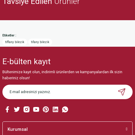
Tavsiye Edilen
Ürünler
Ürün resmi kalitesiz, bozuk veya görüntülenemiyor.
%15
Ürün açıklamasında eksik bilgiler bulunuyor.
Ürün bilgilerinde hatalar bulunuyor.
Etiketler :
Ürün fiyatı diğer sitelerden daha pahalı.
tiffany bilezik
tifany bilezik
Bu ürüne benzer farklı alternatifler olmalı.
E-bülten
kayıt
Bültenimize kayıt olun, indirimli ürünlerden ve kampanyalardan ilk sizin
haberiniz olsun!
Gönder
Kurumsal