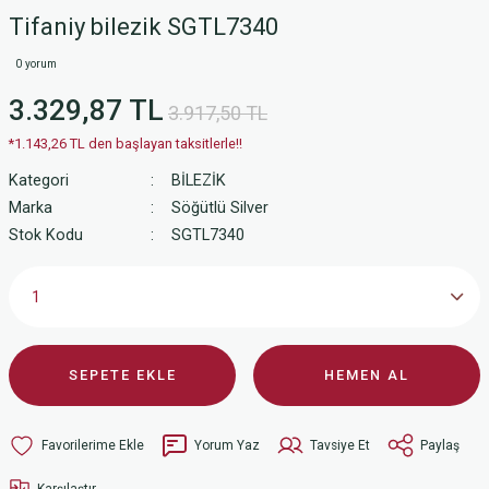
Tifaniy bilezik SGTL7340
0 yorum
3.329,87 TL
3.917,50 TL
*1.143,26 TL den başlayan taksitlerle!!
Kategori
BİLEZİK
Marka
Söğütlü Silver
Stok Kodu
SGTL7340
SEPETE EKLE
HEMEN AL
Yorum Yaz
Tavsiye Et
Paylaş
Karşılaştır