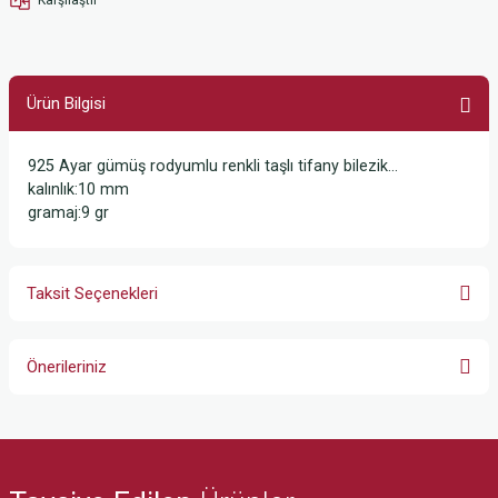
Ürün Bilgisi
925 Ayar gümüş rodyumlu renkli taşlı tifany bilezik...
kalınlık:10 mm
gramaj:9 gr
Taksit Seçenekleri
Önerileriniz
Bu ürünün fiyat bilgisi, resim, ürün açıklamalarında ve diğer konularda
yetersiz gördüğünüz noktaları öneri formunu kullanarak tarafımıza
iletebilirsiniz.
Görüş ve önerileriniz için teşekkür ederiz.