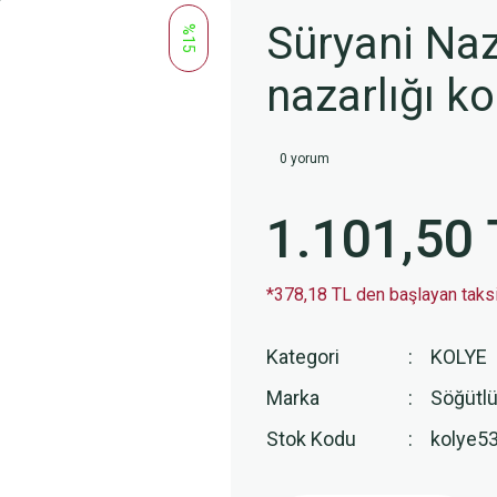
Süryani Na
%15
nazarlığı k
0 yorum
1.101,50 
*378,18 TL den başlayan taksit
Kategori
KOLYE
Marka
Söğütlü
Stok Kodu
kolye5