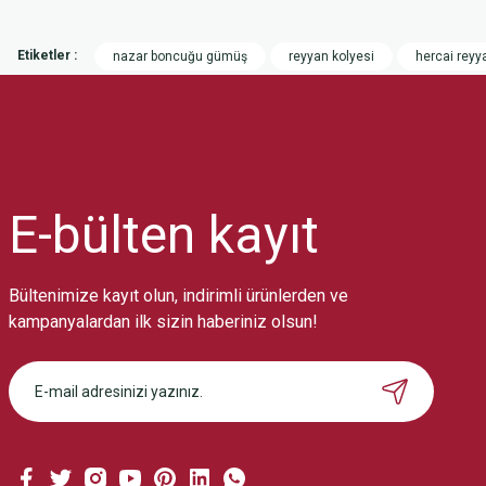
Bu ürünün fiyat bilgisi, resim, ürün açıklamalarında ve diğer konularda
Görüş ve önerileriniz için teşekkür ederiz.
Etiketler :
nazar boncuğu gümüş
reyyan kolyesi
hercai reyy
Ürün resmi kalitesiz, bozuk veya görüntülenemiyor.
Ürün açıklamasında eksik bilgiler bulunuyor.
Ürün bilgilerinde hatalar bulunuyor.
Ürün fiyatı diğer sitelerden daha pahalı.
Bu ürüne benzer farklı alternatifler olmalı.
E-bülten
kayıt
Bültenimize kayıt olun, indirimli ürünlerden ve
kampanyalardan ilk sizin haberiniz olsun!