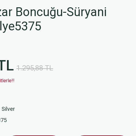
zar Boncuğu-Süryani
olye5375
TL
1.295,88 TL
lerle!!
 Silver
375