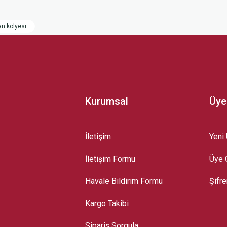
 yetersiz gördüğünüz noktaları öneri formunu kullanarak tarafımıza iletebilirsini
an kolyesi
Kurumsal
Üye
İletişim
Yeni 
İletişim Formu
Üye G
Gönder
Havale Bildirim Formu
Şifr
Kargo Takibi
Sipariş Sorgula