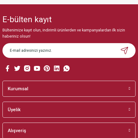
Bu ürünün fiyat bilgisi, resim, ürün açıklamalarında ve diğer konularda
yetersiz gördüğünüz noktaları öneri formunu kullanarak tarafımıza
iletebilirsiniz.
E-bülten
kayıt
Görüş ve önerileriniz için teşekkür ederiz.
Bültenimize kayıt olun, indirimli ürünlerden ve kampanyalardan ilk sizin
Ürün resmi kalitesiz, bozuk veya görüntülenemiyor.
haberiniz olsun!
Ürün açıklamasında eksik bilgiler bulunuyor.
Ürün bilgilerinde hatalar bulunuyor.
Ürün fiyatı diğer sitelerden daha pahalı.
Bu ürüne benzer farklı alternatifler olmalı.
Kurumsal
Üyelik
Gönder
Alışveriş