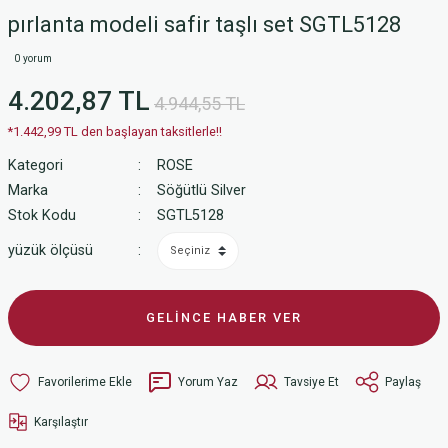
pırlanta modeli safir taşlı set SGTL5128
0 yorum
4.202,87 TL
4.944,55 TL
*1.442,99 TL den başlayan taksitlerle!!
Kategori
ROSE
Marka
Söğütlü Silver
Stok Kodu
SGTL5128
yüzük ölçüsü
GELİNCE HABER VER
Yorum Yaz
Tavsiye Et
Paylaş
Karşılaştır