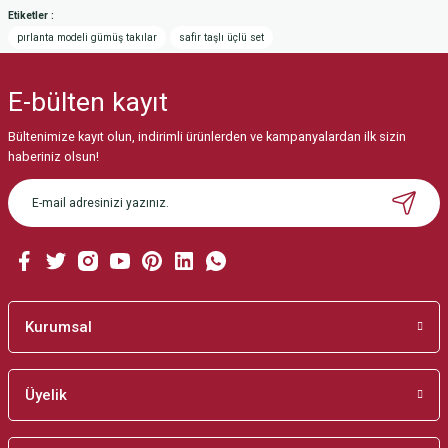
yetersiz gördüğünüz noktaları öneri formunu kullanarak tarafımıza
Etiketler :
iletebilirsiniz.
pırlanta modeli gümüş takılar
safir taşlı üçlü set
Görüş ve önerileriniz için teşekkür ederiz.
E-bülten
kayıt
Ürün resmi kalitesiz, bozuk veya görüntülenemiyor.
Ürün açıklamasında eksik bilgiler bulunuyor.
Bültenimize kayıt olun, indirimli ürünlerden ve kampanyalardan ilk sizin
haberiniz olsun!
Ürün bilgilerinde hatalar bulunuyor.
Ürün fiyatı diğer sitelerden daha pahalı.
Bu ürüne benzer farklı alternatifler olmalı.
Kurumsal
Gönder
Üyelik