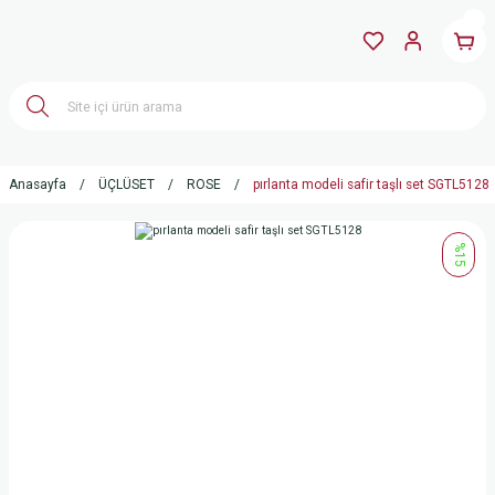
Anasayfa
ÜÇLÜSET
ROSE
pırlanta modeli safir taşlı set SGTL5128
%15