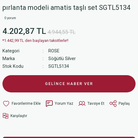
pırlanta modeli amatis taşlı set SGTL5134
0 yorum
4.202,87 TL
4.944,55 TL
*1.442,99 TL den başlayan taksitlerle!!
Kategori
ROSE
Marka
Söğütlü Silver
Stok Kodu
SGTL5134
GELİNCE HABER VER
Yorum Yaz
Tavsiye Et
Paylaş
Karşılaştır