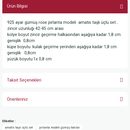
Ürün Bilgisi
925 ayar gümüş rose pırlanta modeli amatis taşlı üçlü set...
zincir uzunluğı 42-45 cm arası
kolye boyut:zincir geçirme halkasından aşağıya kadar 1,8 cm
genişlik 0,8cm
küpe boyutu :kulak geçirme yerinden aşağıya kadar 1,8 cm
genişlik 0,8cm
yüzük boyutu:1x 0,8 cm
Taksit Seçenekleri
Önerileriniz
Bu ürünün fiyat bilgisi, resim, ürün açıklamalarında ve diğer konularda
yetersiz gördüğünüz noktaları öneri formunu kullanarak tarafımıza
Etiketler :
iletebilirsiniz.
amatis taşlı üçlü set
pırlanta modeli gümüş takılar