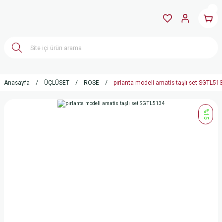
Anasayfa
ÜÇLÜSET
ROSE
pırlanta modeli amatis taşlı set SGTL51
%15