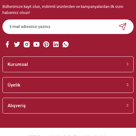
Bültenimize kayıt olun, indirimli ürünlerden ve kampanyalardan ilk sizin
Ürün resmi kalitesiz, bozuk veya görüntülenemiyor.
haberiniz olsun!
Ürün açıklamasında eksik bilgiler bulunuyor.
Ürün bilgilerinde hatalar bulunuyor.
Ürün fiyatı diğer sitelerden daha pahalı.
Bu ürüne benzer farklı alternatifler olmalı.
Kurumsal
Üyelik
Gönder
Alışveriş