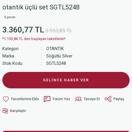
otantik üçlü set SGTL5248
0 yorum
3.360,77 TL
3.953,85 TL
*1.153,86 TL den başlayan taksitlerle!!
Kategori
OTANTİK
Marka
Söğütlü Silver
Stok Kodu
SGTL5248
GELİNCE HABER VER
Yorum Yaz
Tavsiye Et
Paylaş
Karşılaştır