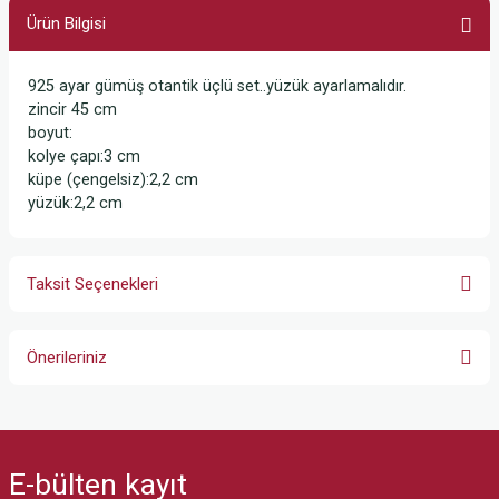
Ürün Bilgisi
925 ayar gümüş otantik üçlü set..yüzük ayarlamalıdır.
zincir 45 cm
boyut:
kolye çapı:3 cm
küpe (çengelsiz):2,2 cm
yüzük:2,2 cm
Taksit Seçenekleri
Önerileriniz
Bu ürünün fiyat bilgisi, resim, ürün açıklamalarında ve diğer konularda
yetersiz gördüğünüz noktaları öneri formunu kullanarak tarafımıza
iletebilirsiniz.
E-bülten
kayıt
Görüş ve önerileriniz için teşekkür ederiz.