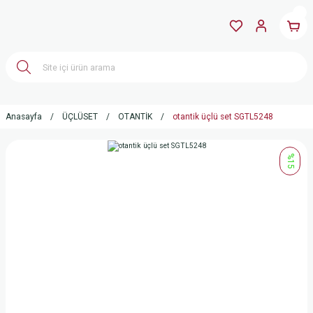
Anasayfa
ÜÇLÜSET
OTANTİK
otantik üçlü set SGTL5248
%15