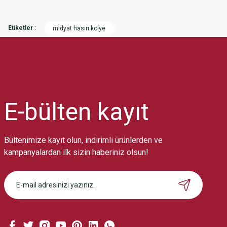
Bu ürünün fiyat bilgisi, resim, ürün açıklamalarında ve diğer konularda
Görüş ve önerileriniz için teşekkür ederiz.
Etiketler :
midyat hasırı kolye
Ürün resmi kalitesiz, bozuk veya görüntülenemiyor.
Ürün açıklamasında eksik bilgiler bulunuyor.
Ürün bilgilerinde hatalar bulunuyor.
Ürün fiyatı diğer sitelerden daha pahalı.
Bu ürüne benzer farklı alternatifler olmalı.
E-bülten
kayıt
Bültenimize kayıt olun, indirimli ürünlerden ve
kampanyalardan ilk sizin haberiniz olsun!