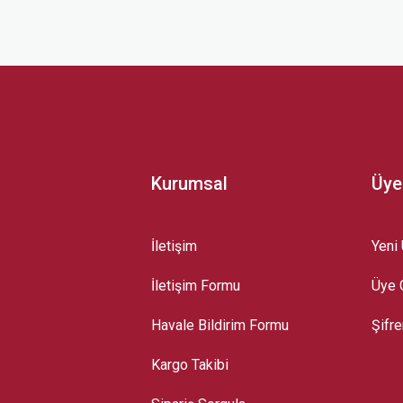
 yetersiz gördüğünüz noktaları öneri formunu kullanarak tarafımıza iletebilirsini
Kurumsal
Üye
İletişim
Yeni 
İletişim Formu
Üye G
Gönder
Havale Bildirim Formu
Şifr
Kargo Takibi