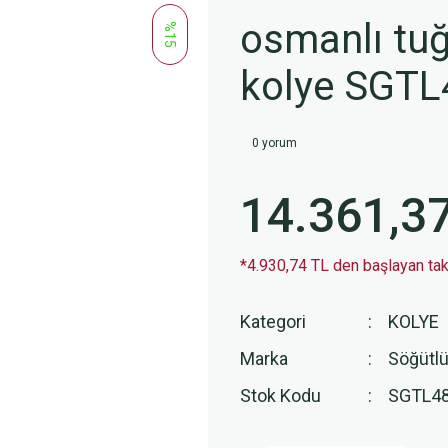
osmanlı tuğ
%15
kolye SGTL
0 yorum
14.361,3
*4.930,74 TL den başlayan taks
Kategori
KOLYE
Marka
Söğütlü
Stok Kodu
SGTL4