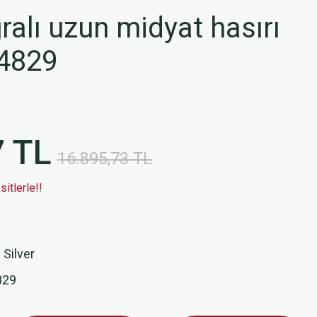
ralı uzun midyat hasırı
4829
7 TL
16.895,73 TL
itlerle!!
 Silver
829