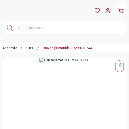
Anasayfa
KÜPE
Onix taşlı otantik küpe SGTL7441
%15