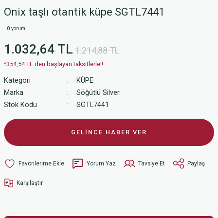
Onix taşlı otantik küpe SGTL7441
0 yorum
1.032,64 TL
1.214,88 TL
*354,54 TL den başlayan taksitlerle!!
Kategori
KÜPE
Marka
Söğütlü Silver
Stok Kodu
SGTL7441
GELİNCE HABER VER
Yorum Yaz
Tavsiye Et
Paylaş
Karşılaştır