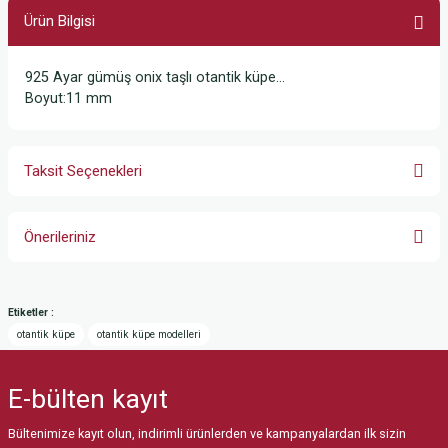
Ürün Bilgisi
925 Ayar gümüş onix taşlı otantik küpe…
Boyut:11 mm
Taksit Seçenekleri
Önerileriniz
Bu ürünün fiyat bilgisi, resim, ürün açıklamalarında ve diğer konularda
yetersiz gördüğünüz noktaları öneri formunu kullanarak tarafımıza
Etiketler :
iletebilirsiniz.
otantik küpe
otantik küpe modelleri
Görüş ve önerileriniz için teşekkür ederiz.
E-bülten
kayıt
Ürün resmi kalitesiz, bozuk veya görüntülenemiyor.
Ürün açıklamasında eksik bilgiler bulunuyor.
Bültenimize kayıt olun, indirimli ürünlerden ve kampanyalardan ilk sizin