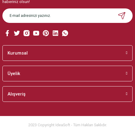
haberiniz olsun!
Ürün bilgilerinde hatalar bulunuyor.
Ürün fiyatı diğer sitelerden daha pahalı.
Bu ürüne benzer farklı alternatifler olmalı.
Kurumsal
Gönder
Üyelik
Alışveriş
2023 Copyright IdeaSoft - Tüm Hakları Saklıdır.