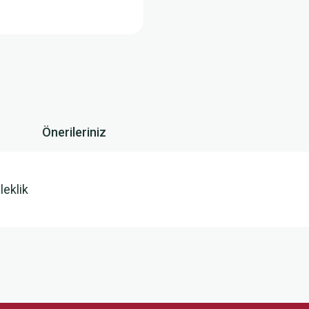
Önerileriniz
leklik
 yetersiz gördüğünüz noktaları öneri formunu kullanarak tarafımıza iletebilirsini