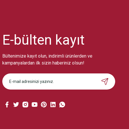
Ürün resmi kalitesiz, bozuk veya görüntülenemiyor.
Ürün açıklamasında eksik bilgiler bulunuyor.
Ürün bilgilerinde hatalar bulunuyor.
Ürün fiyatı diğer sitelerden daha pahalı.
Bu ürüne benzer farklı alternatifler olmalı.
E-bülten
kayıt
Bültenimize kayıt olun, indirimli ürünlerden ve
kampanyalardan ilk sizin haberiniz olsun!