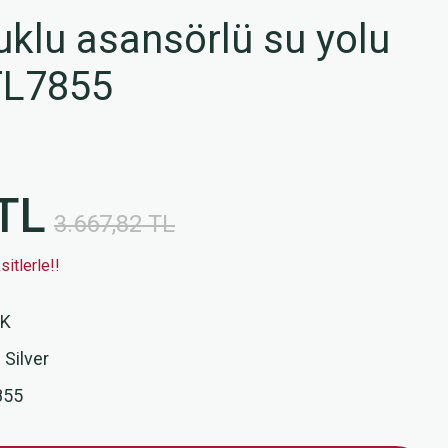
klu asansörlü su yolu
TL7855
TL
3.667,82 TL
itlerle!!
İK
 Silver
855