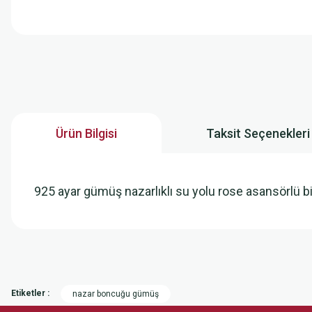
Ürün Bilgisi
Taksit Seçenekleri
925 ayar gümüş nazarlıklı su yolu rose asansörlü bi
Bu ürünün fiyat bilgisi, resim, ürün açıklamalarında ve diğer konularda
Görüş ve önerileriniz için teşekkür ederiz.
Etiketler :
nazar boncuğu gümüş