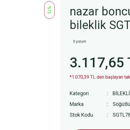
nazar boncu
%15
bileklik SG
0 yorum
3.117,65 
*1.070,39 TL den başlayan taks
Kategori
BİLEKL
Marka
Söğütlü
Stok Kodu
SGTL7