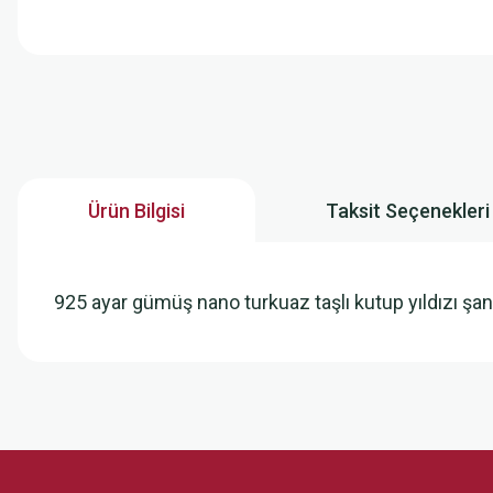
Ürün Bilgisi
Taksit Seçenekleri
925 ayar gümüş nano turkuaz taşlı kutup yıldızı şans 
Bu ürünün fiyat bilgisi, resim, ürün açıklamalarında ve diğer konularda
Görüş ve önerileriniz için teşekkür ederiz.