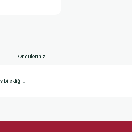
Önerileriniz
bilekliği...
 yetersiz gördüğünüz noktaları öneri formunu kullanarak tarafımıza iletebilirsini