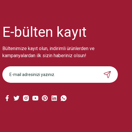
Ürün resmi kalitesiz, bozuk veya görüntülenemiyor.
Ürün açıklamasında eksik bilgiler bulunuyor.
Ürün bilgilerinde hatalar bulunuyor.
Ürün fiyatı diğer sitelerden daha pahalı.
E-bülten
kayıt
Bu ürüne benzer farklı alternatifler olmalı.
Bültenimize kayıt olun, indirimli ürünlerden ve
kampanyalardan ilk sizin haberiniz olsun!