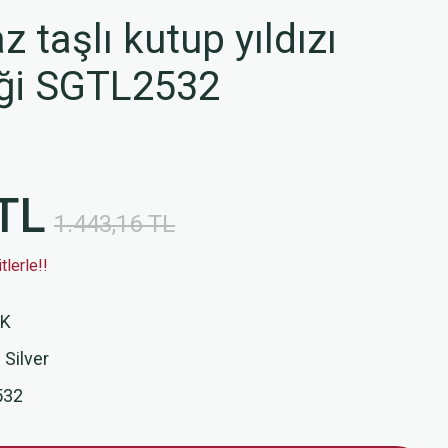
 taşlı kutup yıldızı
iği SGTL2532
TL
1.443,16 TL
lerle!!
İK
 Silver
532