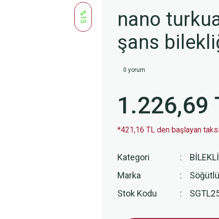
nano turkuaz
%15
şans bilekl
0 yorum
1.226,69 
*421,16 TL den başlayan taksit
Kategori
BİLEKL
Marka
Söğütlü
Stok Kodu
SGTL2