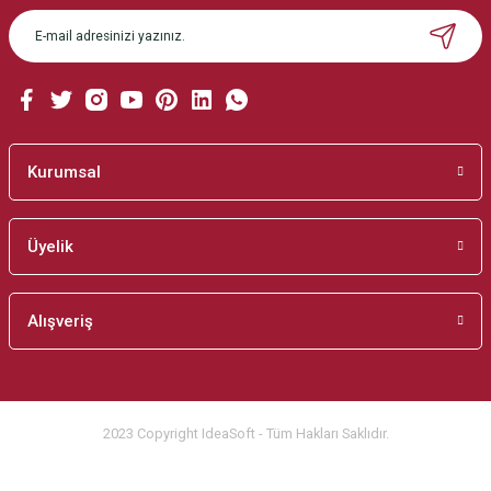
Ürün açıklamasında eksik bilgiler bulunuyor.
Ürün bilgilerinde hatalar bulunuyor.
Ürün fiyatı diğer sitelerden daha pahalı.
Bu ürüne benzer farklı alternatifler olmalı.
Kurumsal
Üyelik
Gönder
Alışveriş
2023 Copyright IdeaSoft - Tüm Hakları Saklıdır.