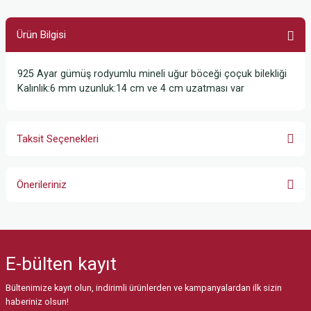
Ürün Bilgisi
925 Ayar gümüş rodyumlu mineli uğur böceği çoçuk bilekliği
Kalınlık:6 mm uzunluk:14 cm ve 4 cm uzatması var
Taksit Seçenekleri
Önerileriniz
Bu ürünün fiyat bilgisi, resim, ürün açıklamalarında ve diğer konularda
yetersiz gördüğünüz noktaları öneri formunu kullanarak tarafımıza
iletebilirsiniz.
E-bülten
kayıt
Görüş ve önerileriniz için teşekkür ederiz.
Bültenimize kayıt olun, indirimli ürünlerden ve kampanyalardan ilk sizin
Ürün resmi kalitesiz, bozuk veya görüntülenemiyor.
haberiniz olsun!