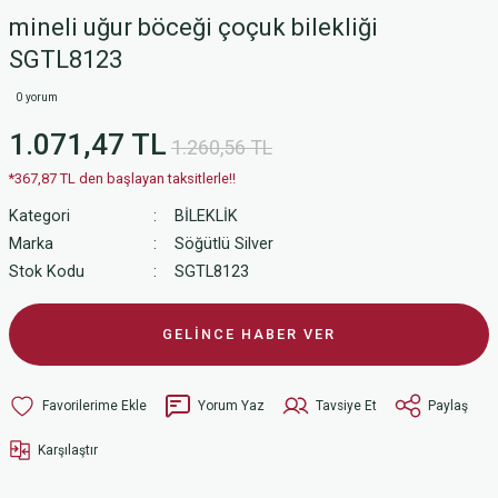
mineli uğur böceği çoçuk bilekliği
SGTL8123
0 yorum
1.071,47 TL
1.260,56 TL
*367,87 TL den başlayan taksitlerle!!
Kategori
BİLEKLİK
Marka
Söğütlü Silver
Stok Kodu
SGTL8123
GELİNCE HABER VER
Yorum Yaz
Tavsiye Et
Paylaş
Karşılaştır