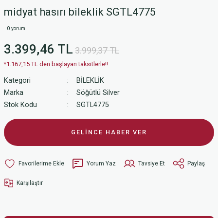
midyat hasırı bileklik SGTL4775
0 yorum
3.399,46 TL
3.999,37 TL
*1.167,15 TL den başlayan taksitlerle!!
Kategori
BİLEKLİK
Marka
Söğütlü Silver
Stok Kodu
SGTL4775
GELİNCE HABER VER
Yorum Yaz
Tavsiye Et
Paylaş
Karşılaştır