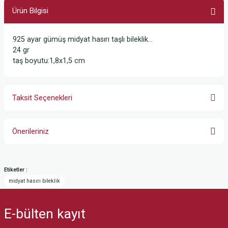
Ürün Bilgisi
925 ayar gümüş midyat hasırı taşlı bileklik...
24 gr
taş boyutu:1,8x1,5 cm
Taksit Seçenekleri
Önerileriniz
Bu ürünün fiyat bilgisi, resim, ürün açıklamalarında ve diğer konularda
yetersiz gördüğünüz noktaları öneri formunu kullanarak tarafımıza
Etiketler :
iletebilirsiniz.
midyat hasırı bileklik
Görüş ve önerileriniz için teşekkür ederiz.
E-bülten
kayıt
Ürün resmi kalitesiz, bozuk veya görüntülenemiyor.