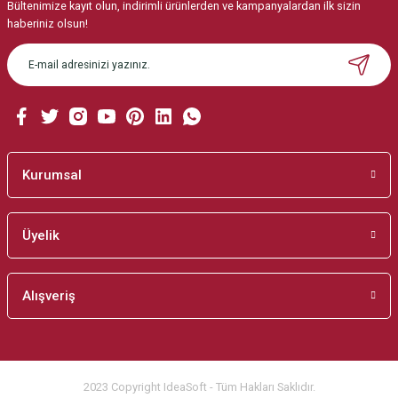
Ürün açıklamasında eksik bilgiler bulunuyor.
Bültenimize kayıt olun, indirimli ürünlerden ve kampanyalardan ilk sizin
haberiniz olsun!
Ürün bilgilerinde hatalar bulunuyor.
Ürün fiyatı diğer sitelerden daha pahalı.
Bu ürüne benzer farklı alternatifler olmalı.
Kurumsal
Gönder
Üyelik
Alışveriş
2023 Copyright IdeaSoft - Tüm Hakları Saklıdır.