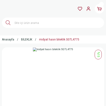
Anasayfa
BİLEKLİK
midyat hasırı bileklik SGTL4775
%15