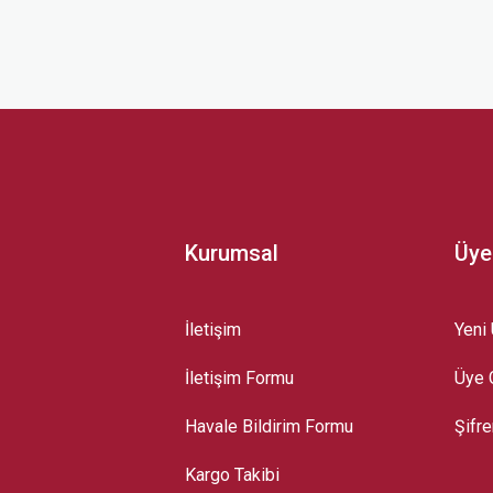
 yetersiz gördüğünüz noktaları öneri formunu kullanarak tarafımıza iletebilirsini
Kurumsal
Üye
İletişim
Yeni 
İletişim Formu
Üye G
Gönder
Havale Bildirim Formu
Şifr
Kargo Takibi