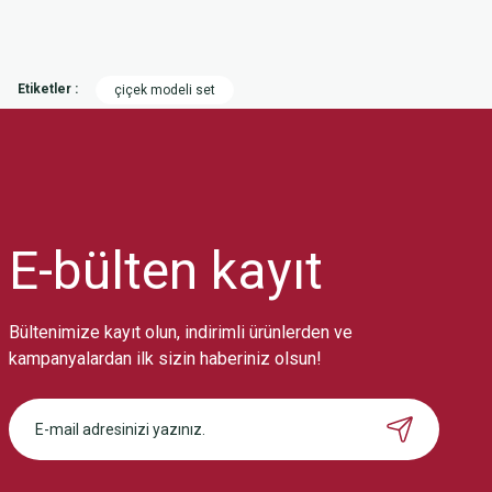
Bu ürünün fiyat bilgisi, resim, ürün açıklamalarında ve diğer konularda
Görüş ve önerileriniz için teşekkür ederiz.
Etiketler :
çiçek modeli set
Ürün resmi kalitesiz, bozuk veya görüntülenemiyor.
Ürün açıklamasında eksik bilgiler bulunuyor.
Ürün bilgilerinde hatalar bulunuyor.
Ürün fiyatı diğer sitelerden daha pahalı.
Bu ürüne benzer farklı alternatifler olmalı.
E-bülten
kayıt
Bültenimize kayıt olun, indirimli ürünlerden ve
kampanyalardan ilk sizin haberiniz olsun!