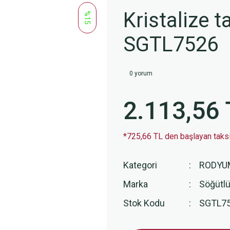
Kristalize ta
%15
SGTL7526
0 yorum
2.113,56 
*725,66 TL den başlayan taksit
Kategori
RODYU
Marka
Söğütlü
Stok Kodu
SGTL7