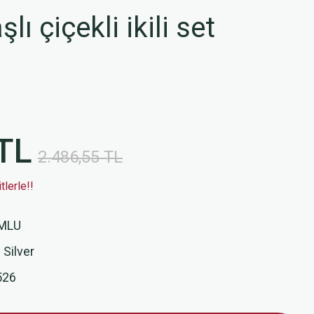
şlı çiçekli ikili set
TL
2.486,55 TL
lerle!!
MLU
 Silver
526