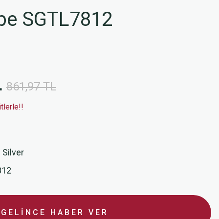
üpe SGTL7812
L
861,97 TL
lerle!!
 Silver
812
GELİNCE HABER VER