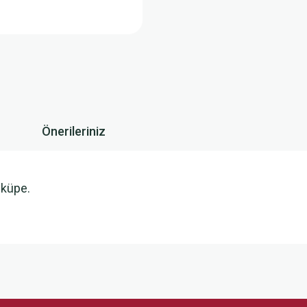
Önerileriniz
 küpe.
 yetersiz gördüğünüz noktaları öneri formunu kullanarak tarafımıza iletebilirsini