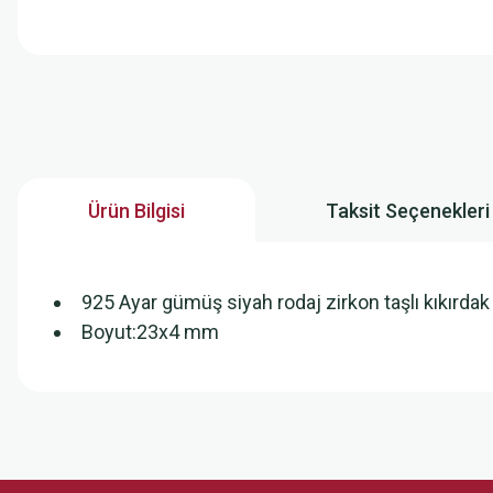
Ürün Bilgisi
Taksit Seçenekleri
925 Ayar gümüş siyah rodaj zirkon taşlı kıkırdak
Boyut:23x4 mm
Bu ürünün fiyat bilgisi, resim, ürün açıklamalarında ve diğer konularda
Görüş ve önerileriniz için teşekkür ederiz.