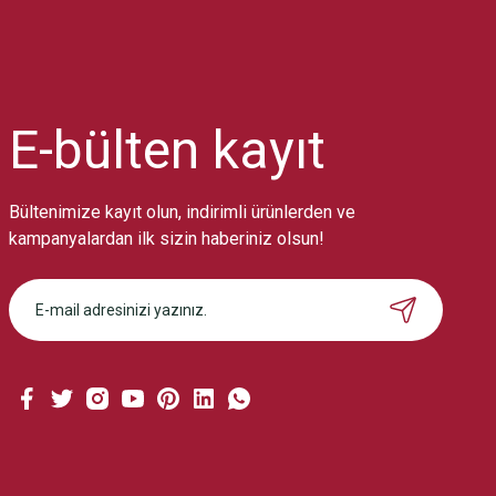
Ürün resmi kalitesiz, bozuk veya görüntülenemiyor.
Ürün açıklamasında eksik bilgiler bulunuyor.
Ürün bilgilerinde hatalar bulunuyor.
Ürün fiyatı diğer sitelerden daha pahalı.
E-bülten
kayıt
Bu ürüne benzer farklı alternatifler olmalı.
Bültenimize kayıt olun, indirimli ürünlerden ve
kampanyalardan ilk sizin haberiniz olsun!