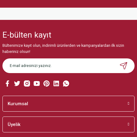
Ürün resmi kalitesiz, bozuk veya görüntülenemiyor.
Ürün açıklamasında eksik bilgiler bulunuyor.
Ürün bilgilerinde hatalar bulunuyor.
Ürün fiyatı diğer sitelerden daha pahalı.
E-bülten
kayıt
Bu ürüne benzer farklı alternatifler olmalı.
Bültenimize kayıt olun, indirimli ürünlerden ve kampanyalardan ilk sizin
haberiniz olsun!
TÜKENDİ
Gönder
Kurumsal
ZÜMRÜT TAŞLI ÜÇLÜ SET set8756
Üyelik