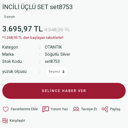
İNCİLİ ÜÇLÜ SET set8753
0 yorum
3.695,97 TL
4.348,20 TL
*1.268,95 TL den başlayan taksitlerle!!
Kategori
OTANTİK
Marka
Söğütlü Silver
Stok Kodu
set8753
yüzük ölçüsü
GELİNCE HABER VER
Yorum Yaz
Tavsiye Et
Paylaş
Karşılaştır