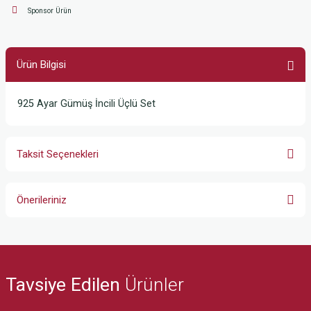
Sponsor Ürün
Ürün Bilgisi
925 Ayar Gümüş İncili Üçlü Set
Taksit Seçenekleri
Önerileriniz
Bu ürünün fiyat bilgisi, resim, ürün açıklamalarında ve diğer konularda
yetersiz gördüğünüz noktaları öneri formunu kullanarak tarafımıza
iletebilirsiniz.
Görüş ve önerileriniz için teşekkür ederiz.
Tavsiye Edilen
Ürünler