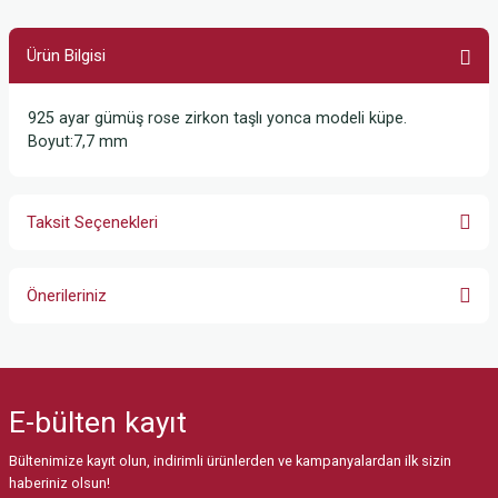
Ürün Bilgisi
925 ayar gümüş rose zirkon taşlı yonca modeli küpe.
Boyut:7,7 mm
Taksit Seçenekleri
Önerileriniz
Bu ürünün fiyat bilgisi, resim, ürün açıklamalarında ve diğer konularda
yetersiz gördüğünüz noktaları öneri formunu kullanarak tarafımıza
iletebilirsiniz.
E-bülten
kayıt
Görüş ve önerileriniz için teşekkür ederiz.
Bültenimize kayıt olun, indirimli ürünlerden ve kampanyalardan ilk sizin
Ürün resmi kalitesiz, bozuk veya görüntülenemiyor.
haberiniz olsun!