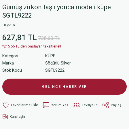
Gümüş zirkon taşlı yonca modeli küpe
SGTL9222
0 yorum
627,81 TL
738,60 TL
*215,55 TL den başlayan taksitlerle!!
Kategori
KÜPE
Marka
Söğütlü Silver
Stok Kodu
SGTL9222
GELİNCE HABER VER
Yorum Yaz
Tavsiye Et
Paylaş
Karşılaştır