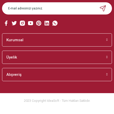
Ürün açıklamasında eksik bilgiler bulunuyor.
Ürün bilgilerinde hatalar bulunuyor.
Ürün fiyatı diğer sitelerden daha pahalı.
Bu ürüne benzer farklı alternatifler olmalı.
Kurumsal
Üyelik
Gönder
Alışveriş
2023 Copyright IdeaSoft - Tüm Hakları Saklıdır.