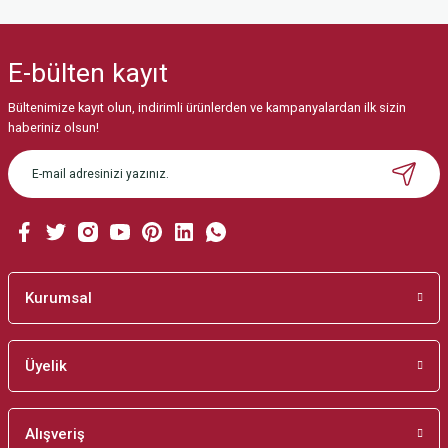
Bu ürünün fiyat bilgisi, resim, ürün açıklamalarında ve diğer konularda
yetersiz gördüğünüz noktaları öneri formunu kullanarak tarafımıza
iletebilirsiniz.
E-bülten
kayıt
Görüş ve önerileriniz için teşekkür ederiz.
Bültenimize kayıt olun, indirimli ürünlerden ve kampanyalardan ilk sizin
Ürün resmi kalitesiz, bozuk veya görüntülenemiyor.
haberiniz olsun!
Ürün açıklamasında eksik bilgiler bulunuyor.
Ürün bilgilerinde hatalar bulunuyor.
Ürün fiyatı diğer sitelerden daha pahalı.
Bu ürüne benzer farklı alternatifler olmalı.
Kurumsal
Üyelik
Gönder
Alışveriş