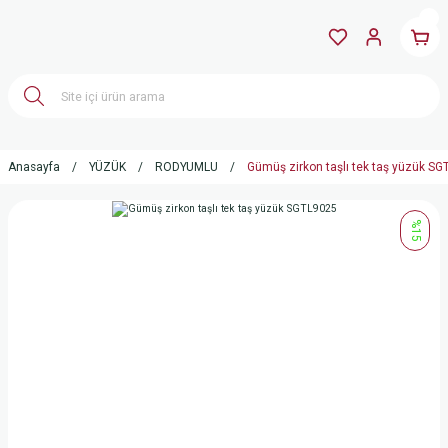
Anasayfa
YÜZÜK
RODYUMLU
Gümüş zirkon taşlı tek taş yüzük S
%15