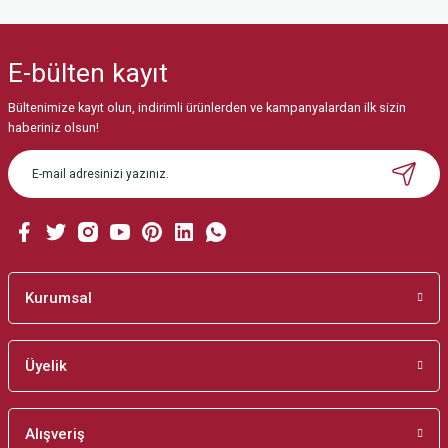
Bu ürünün fiyat bilgisi, resim, ürün açıklamalarında ve diğer konularda
yetersiz gördüğünüz noktaları öneri formunu kullanarak tarafımıza
iletebilirsiniz.
E-bülten
kayıt
Görüş ve önerileriniz için teşekkür ederiz.
Bültenimize kayıt olun, indirimli ürünlerden ve kampanyalardan ilk sizin
Ürün resmi kalitesiz, bozuk veya görüntülenemiyor.
haberiniz olsun!
Ürün açıklamasında eksik bilgiler bulunuyor.
Ürün bilgilerinde hatalar bulunuyor.
Ürün fiyatı diğer sitelerden daha pahalı.
Bu ürüne benzer farklı alternatifler olmalı.
Kurumsal
Üyelik
Gönder
Alışveriş