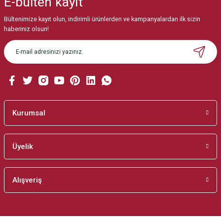
E-bülten
kayıt
Görüş ve önerileriniz için teşekkür ederiz.
Bültenimize kayıt olun, indirimli ürünlerden ve kampanyalardan ilk sizin
Ürün resmi kalitesiz, bozuk veya görüntülenemiyor.
haberiniz olsun!
Ürün açıklamasında eksik bilgiler bulunuyor.
Ürün bilgilerinde hatalar bulunuyor.
Ürün fiyatı diğer sitelerden daha pahalı.
Bu ürüne benzer farklı alternatifler olmalı.
Kurumsal
Üyelik
Gönder
Alışveriş