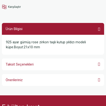
Karşılaştır
Ürün Bilgisi
925 ayar gümüş rose zirkon taşlı kutup yıldızı modeli
küpe.Boyut:21x10 mm
Taksit Seçenekleri
Önerileriniz
Bu ürünün fiyat bilgisi, resim, ürün açıklamalarında ve diğer konularda
yetersiz gördüğünüz noktaları öneri formunu kullanarak tarafımıza
iletebilirsiniz.