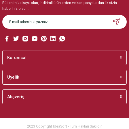
Bültenimize kayıt olun, indirimli ürünlerden ve kampanyalardan ilk sizin
Ürün resmi kalitesiz, bozuk veya görüntülenemiyor.
haberiniz olsun!
Ürün açıklamasında eksik bilgiler bulunuyor.
Ürün bilgilerinde hatalar bulunuyor.
Ürün fiyatı diğer sitelerden daha pahalı.
Bu ürüne benzer farklı alternatifler olmalı.
Kurumsal
Üyelik
Gönder
Alışveriş
2023 Copyright IdeaSoft - Tüm Hakları Saklıdır.