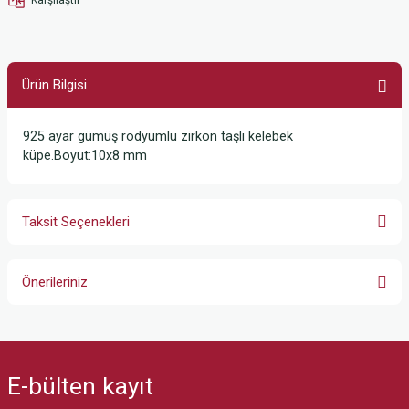
Ürün Bilgisi
925 ayar gümüş rodyumlu zirkon taşlı kelebek
küpe.Boyut:10x8 mm
Taksit Seçenekleri
Önerileriniz
Bu ürünün fiyat bilgisi, resim, ürün açıklamalarında ve diğer konularda
yetersiz gördüğünüz noktaları öneri formunu kullanarak tarafımıza
iletebilirsiniz.
E-bülten
kayıt
Görüş ve önerileriniz için teşekkür ederiz.