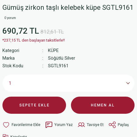
Gümüş zirkon taşlı kelebek küpe SGTL9161
0 yorum
690,72 TL
812,61 TL
*237,15 TL den başlayan taksitlerle!!
Kategori
KÜPE
Marka
Söğütlü Silver
Stok Kodu
SGTL9161
SEPETE EKLE
HEMEN AL
Yorum Yaz
Tavsiye Et
Paylaş
Karşılaştır