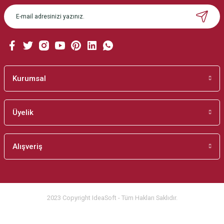
Ürün açıklamasında eksik bilgiler bulunuyor.
Ürün bilgilerinde hatalar bulunuyor.
Ürün fiyatı diğer sitelerden daha pahalı.
Bu ürüne benzer farklı alternatifler olmalı.
Kurumsal
Üyelik
Gönder
Alışveriş
2023 Copyright IdeaSoft - Tüm Hakları Saklıdır.