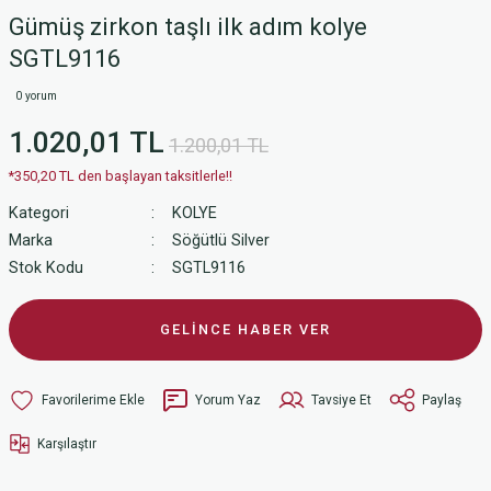
Gümüş zirkon taşlı ilk adım kolye
SGTL9116
0 yorum
1.020,01 TL
1.200,01 TL
*350,20 TL den başlayan taksitlerle!!
Kategori
KOLYE
Marka
Söğütlü Silver
Stok Kodu
SGTL9116
GELİNCE HABER VER
Yorum Yaz
Tavsiye Et
Paylaş
Karşılaştır