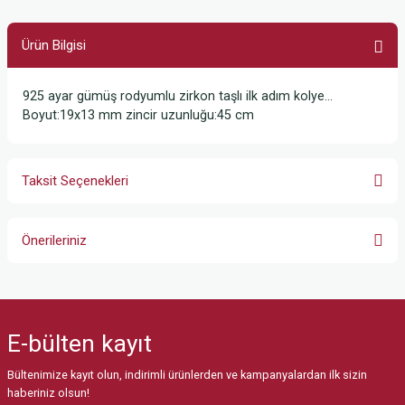
Ürün Bilgisi
925 ayar gümüş rodyumlu zirkon taşlı ilk adım kolye…
Boyut:19x13 mm zincir uzunluğu:45 cm
Taksit Seçenekleri
Önerileriniz
Bu ürünün fiyat bilgisi, resim, ürün açıklamalarında ve diğer konularda
yetersiz gördüğünüz noktaları öneri formunu kullanarak tarafımıza
iletebilirsiniz.
E-bülten
kayıt
Görüş ve önerileriniz için teşekkür ederiz.
Bültenimize kayıt olun, indirimli ürünlerden ve kampanyalardan ilk sizin
Ürün resmi kalitesiz, bozuk veya görüntülenemiyor.
haberiniz olsun!