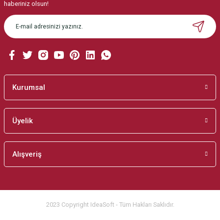
Ürün resmi kalitesiz, bozuk veya görüntülenemiyor.
haberiniz olsun!
Ürün açıklamasında eksik bilgiler bulunuyor.
Ürün bilgilerinde hatalar bulunuyor.
Ürün fiyatı diğer sitelerden daha pahalı.
Bu ürüne benzer farklı alternatifler olmalı.
Kurumsal
Üyelik
Gönder
Alışveriş
2023 Copyright IdeaSoft - Tüm Hakları Saklıdır.