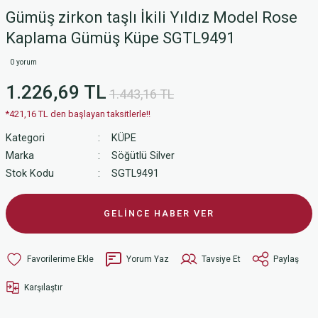
Gümüş zirkon taşlı İkili Yıldız Model Rose
Kaplama Gümüş Küpe SGTL9491
0 yorum
1.226,69 TL
1.443,16 TL
*421,16 TL den başlayan taksitlerle!!
Kategori
KÜPE
Marka
Söğütlü Silver
Stok Kodu
SGTL9491
GELİNCE HABER VER
Yorum Yaz
Tavsiye Et
Paylaş
Karşılaştır