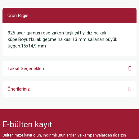
Ürün Bilgisi
925 ayar gümüş rose zirkon taşlı çift yıldız halkalı
küpe.Boyut:kulak geçme halkası:13 mm sallanan büyük
üçgen:15x14,9 mm
Taksit Seçenekleri
Önerileriniz
Bu ürünün fiyat bilgisi, resim, ürün açıklamalarında ve diğer konularda
yetersiz gördüğünüz noktaları öneri formunu kullanarak tarafımıza
iletebilirsiniz.
E-bülten
kayıt
Görüş ve önerileriniz için teşekkür ederiz.
Bültenimize kayıt olun, indirimli ürünlerden ve kampanyalardan ilk sizin