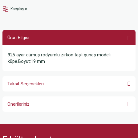
Karşılaştır
Ürün Bilgisi
925 ayar gümüş rodyumlu zirkon taşlı güneş modeli
küpe.Boyut:19 mm
Taksit Seçenekleri
Önerileriniz
Bu ürünün fiyat bilgisi, resim, ürün açıklamalarında ve diğer konularda
yetersiz gördüğünüz noktaları öneri formunu kullanarak tarafımıza
iletebilirsiniz.