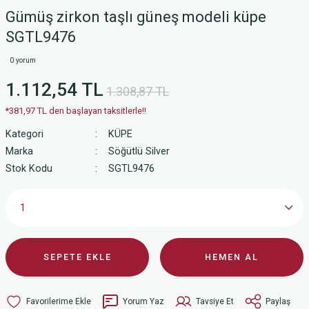
Gümüş zirkon taşlı güneş modeli küpe
SGTL9476
0 yorum
1.112,54 TL
1.308,87 TL
*381,97 TL den başlayan taksitlerle!!
Kategori
KÜPE
Marka
Söğütlü Silver
Stok Kodu
SGTL9476
SEPETE EKLE
HEMEN AL
Yorum Yaz
Tavsiye Et
Paylaş