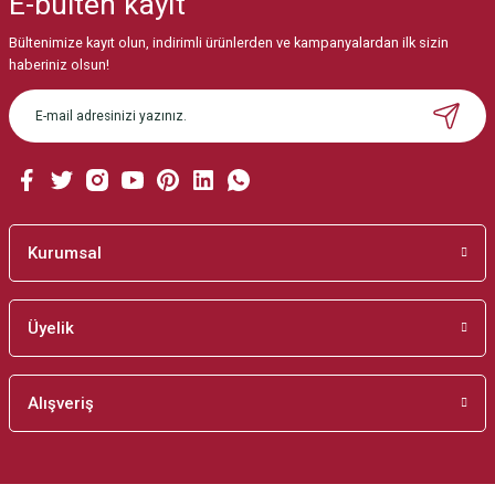
E-bülten
kayıt
Görüş ve önerileriniz için teşekkür ederiz.
Bültenimize kayıt olun, indirimli ürünlerden ve kampanyalardan ilk sizin
Ürün resmi kalitesiz, bozuk veya görüntülenemiyor.
haberiniz olsun!
Ürün açıklamasında eksik bilgiler bulunuyor.
Ürün bilgilerinde hatalar bulunuyor.
Ürün fiyatı diğer sitelerden daha pahalı.
Bu ürüne benzer farklı alternatifler olmalı.
Kurumsal
Üyelik
Gönder
Alışveriş