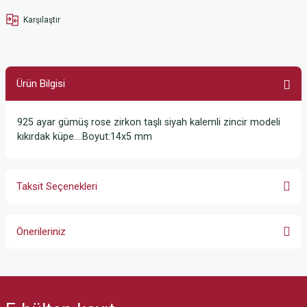
Karşılaştır
Ürün Bilgisi
925 ayar gümüş rose zirkon taşlı siyah kalemli zincir modeli
kıkırdak küpe….Boyut:14x5 mm
Taksit Seçenekleri
Önerileriniz
Bu ürünün fiyat bilgisi, resim, ürün açıklamalarında ve diğer konularda
yetersiz gördüğünüz noktaları öneri formunu kullanarak tarafımıza
iletebilirsiniz.