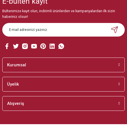
E-bülten
kayıt
Görüş ve önerileriniz için teşekkür ederiz.
Bültenimize kayıt olun, indirimli ürünlerden ve kampanyalardan ilk sizin
Ürün resmi kalitesiz, bozuk veya görüntülenemiyor.
haberiniz olsun!
Ürün açıklamasında eksik bilgiler bulunuyor.
Ürün bilgilerinde hatalar bulunuyor.
Ürün fiyatı diğer sitelerden daha pahalı.
Bu ürüne benzer farklı alternatifler olmalı.
Kurumsal
Üyelik
Gönder
Alışveriş