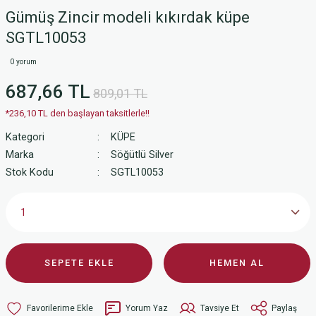
Gümüş Zincir modeli kıkırdak küpe
SGTL10053
0 yorum
687,66 TL
809,01 TL
*236,10 TL den başlayan taksitlerle!!
Kategori
KÜPE
Marka
Söğütlü Silver
Stok Kodu
SGTL10053
SEPETE EKLE
HEMEN AL
Yorum Yaz
Tavsiye Et
Paylaş