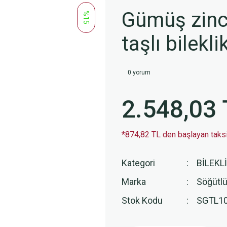
Gümüş zinci
%15
taşlı bilek
0 yorum
2.548,03 
*874,82 TL den başlayan taksit
Kategori
BİLEKL
Marka
Söğütlü
Stok Kodu
SGTL10