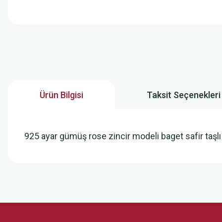
Ürün Bilgisi
Taksit Seçenekleri
925 ayar gümüş rose zincir modeli baget safir taşl
Bu ürünün fiyat bilgisi, resim, ürün açıklamalarında ve diğer konularda
Görüş ve önerileriniz için teşekkür ederiz.