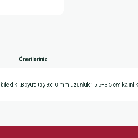
Önerileriniz
ı bileklik…Boyut: taş 8x10 mm uzunluk 16,5+3,5 cm kalınl
 yetersiz gördüğünüz noktaları öneri formunu kullanarak tarafımıza iletebilirsini