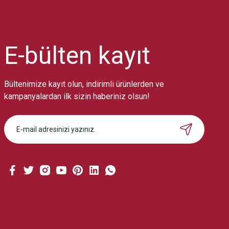
Ürün resmi kalitesiz, bozuk veya görüntülenemiyor.
Ürün açıklamasında eksik bilgiler bulunuyor.
Ürün bilgilerinde hatalar bulunuyor.
Ürün fiyatı diğer sitelerden daha pahalı.
E-bülten
kayıt
Bu ürüne benzer farklı alternatifler olmalı.
Bültenimize kayıt olun, indirimli ürünlerden ve
kampanyalardan ilk sizin haberiniz olsun!