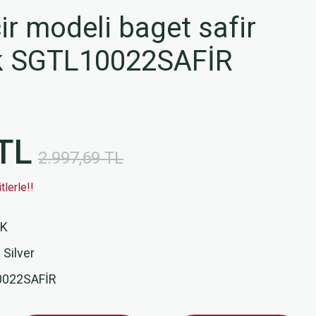
r modeli baget safir
lik SGTL10022SAFİR
TL
2.997,69 TL
lerle!!
İK
 Silver
022SAFİR