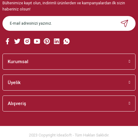
Bültenimize kayıt olun, indirimli ürünlerden ve kampanyalardan ilk sizin
Ürün resmi kalitesiz, bozuk veya görüntülenemiyor.
haberiniz olsun!
Ürün açıklamasında eksik bilgiler bulunuyor.
Ürün bilgilerinde hatalar bulunuyor.
Ürün fiyatı diğer sitelerden daha pahalı.
Bu ürüne benzer farklı alternatifler olmalı.
Kurumsal
Üyelik
Gönder
Alışveriş
2023 Copyright IdeaSoft - Tüm Hakları Saklıdır.