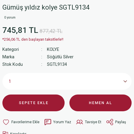
Gümüş yıldız kolye SGTL9134
0 yorum
745,81 TL
877,42 TL
*256,06 TL den başlayan taksitlerle!!
Kategori
KOLYE
Marka
Söğütlü Silver
Stok Kodu
SGTL9134
SEPETE EKLE
HEMEN AL
Yorum Yaz
Tavsiye Et
Paylaş
Karşılaştır