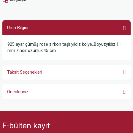
Ürün Bilgisi
925 ayar gümüş rose zirkon taşlı yıldız kolye..Boyut:yıldız:11
mm zincir uzunluk:45 cm
Taksit Seçenekleri
Önerileriniz
Bu ürünün fiyat bilgisi, resim, ürün açıklamalarında ve diğer konularda
yetersiz gördüğünüz noktaları öneri formunu kullanarak tarafımıza
iletebilirsiniz.
E-bülten
kayıt
Görüş ve önerileriniz için teşekkür ederiz.