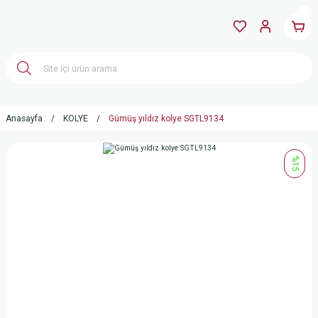
Anasayfa
KOLYE
Gümüş yıldız kolye SGTL9134
%15