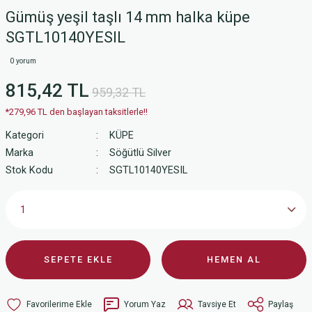
Gümüş yeşil taşlı 14 mm halka küpe
SGTL10140YESIL
0 yorum
815,42 TL
959,32 TL
*279,96 TL den başlayan taksitlerle!!
Kategori
KÜPE
Marka
Söğütlü Silver
Stok Kodu
SGTL10140YESIL
SEPETE EKLE
HEMEN AL
Yorum Yaz
Tavsiye Et
Paylaş