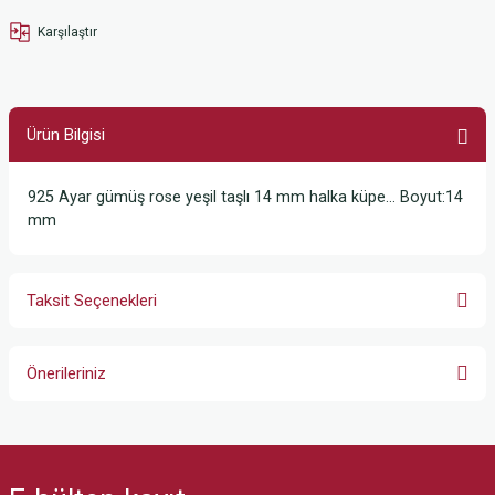
Karşılaştır
Ürün Bilgisi
925 Ayar gümüş rose yeşil taşlı 14 mm halka küpe… Boyut:14
mm
Taksit Seçenekleri
Önerileriniz
Bu ürünün fiyat bilgisi, resim, ürün açıklamalarında ve diğer konularda
yetersiz gördüğünüz noktaları öneri formunu kullanarak tarafımıza
iletebilirsiniz.