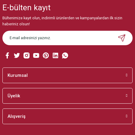
iletebilirsiniz.
E-bülten
kayıt
Görüş ve önerileriniz için teşekkür ederiz.
Bültenimize kayıt olun, indirimli ürünlerden ve kampanyalardan ilk sizin
Ürün resmi kalitesiz, bozuk veya görüntülenemiyor.
haberiniz olsun!
Ürün açıklamasında eksik bilgiler bulunuyor.
Ürün bilgilerinde hatalar bulunuyor.
Ürün fiyatı diğer sitelerden daha pahalı.
Bu ürüne benzer farklı alternatifler olmalı.
Kurumsal
Üyelik
Gönder
Alışveriş