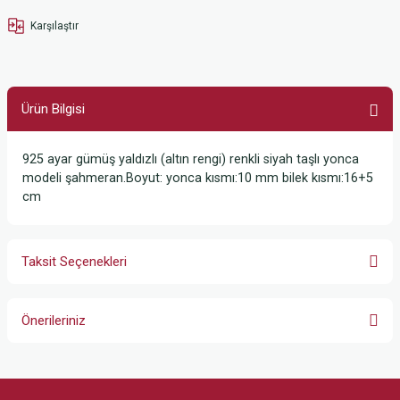
Karşılaştır
Ürün Bilgisi
925 ayar gümüş yaldızlı (altın rengi) renkli siyah taşlı yonca
modeli şahmeran.Boyut: yonca kısmı:10 mm bilek kısmı:16+5
cm
Taksit Seçenekleri
Önerileriniz
Bu ürünün fiyat bilgisi, resim, ürün açıklamalarında ve diğer konularda
yetersiz gördüğünüz noktaları öneri formunu kullanarak tarafımıza