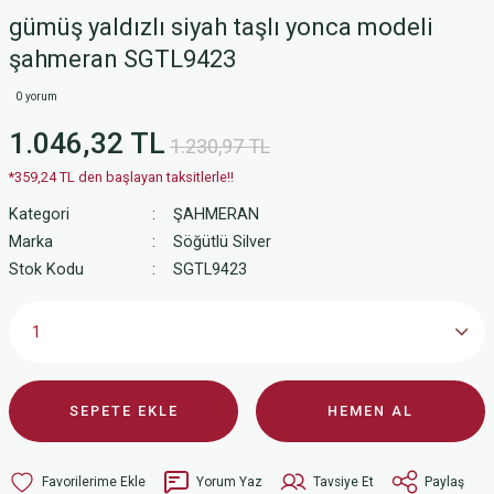
gümüş yaldızlı siyah taşlı yonca modeli
şahmeran SGTL9423
0 yorum
1.046,32 TL
1.230,97 TL
*359,24 TL den başlayan taksitlerle!!
Kategori
ŞAHMERAN
Marka
Söğütlü Silver
Stok Kodu
SGTL9423
SEPETE EKLE
HEMEN AL
Yorum Yaz
Tavsiye Et
Paylaş