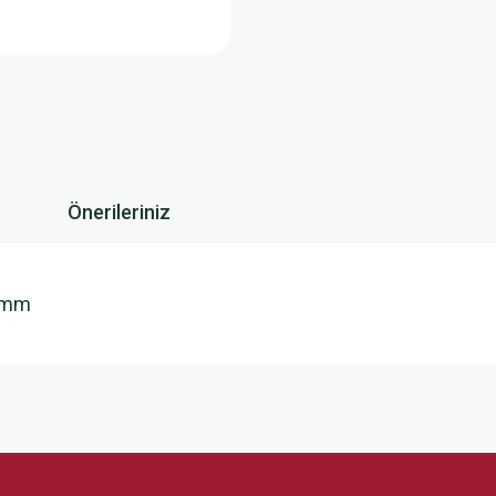
Önerileriniz
2 mm
 yetersiz gördüğünüz noktaları öneri formunu kullanarak tarafımıza iletebilirsini