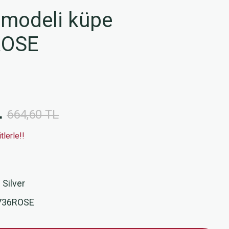
modeli küpe
ROSE
L
664,60 TL
lerle!!
 Silver
736ROSE