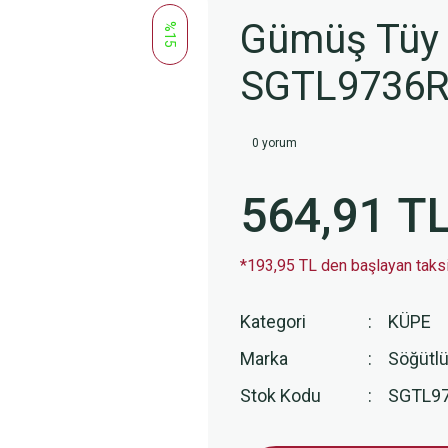
Gümüş Tüy 
%15
SGTL9736
0 yorum
564,91 T
*193,95 TL den başlayan taksit
Kategori
KÜPE
Marka
Söğütlü
Stok Kodu
SGTL9