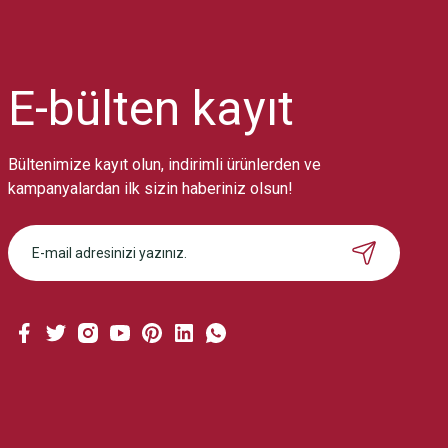
Ürün resmi kalitesiz, bozuk veya görüntülenemiyor.
Ürün açıklamasında eksik bilgiler bulunuyor.
Ürün bilgilerinde hatalar bulunuyor.
Ürün fiyatı diğer sitelerden daha pahalı.
E-bülten
kayıt
Bu ürüne benzer farklı alternatifler olmalı.
Bültenimize kayıt olun, indirimli ürünlerden ve
kampanyalardan ilk sizin haberiniz olsun!