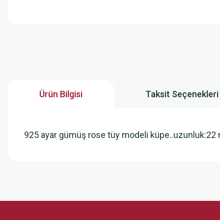
Ürün Bilgisi
Taksit Seçenekleri
925 ayar gümüş rose tüy modeli küpe..uzunluk:2
Bu ürünün fiyat bilgisi, resim, ürün açıklamalarında ve diğer konularda
Görüş ve önerileriniz için teşekkür ederiz.