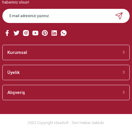
Ürün resmi kalitesiz, bozuk veya görüntülenemiyor.
haberiniz olsun!
Ürün açıklamasında eksik bilgiler bulunuyor.
Ürün bilgilerinde hatalar bulunuyor.
Ürün fiyatı diğer sitelerden daha pahalı.
Bu ürüne benzer farklı alternatifler olmalı.
Kurumsal
Üyelik
Gönder
Alışveriş
2023 Copyright IdeaSoft - Tüm Hakları Saklıdır.