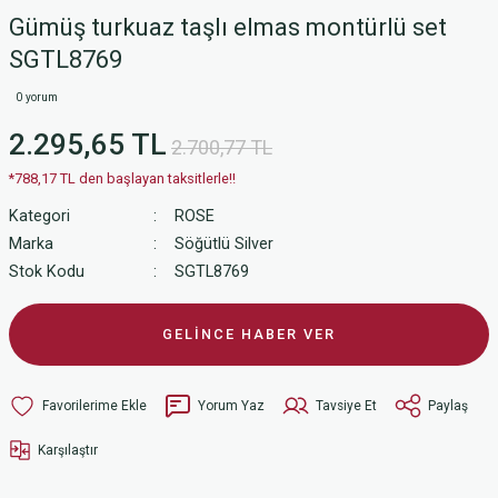
Gümüş turkuaz taşlı elmas montürlü set
SGTL8769
0 yorum
2.295,65 TL
2.700,77 TL
*788,17 TL den başlayan taksitlerle!!
Kategori
ROSE
Marka
Söğütlü Silver
Stok Kodu
SGTL8769
GELİNCE HABER VER
Yorum Yaz
Tavsiye Et
Paylaş
Karşılaştır