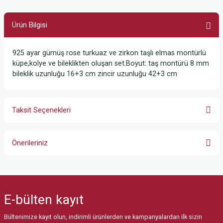
Ürün Bilgisi
925 ayar gümüş rose turkuaz ve zirkon taşlı elmas montürlü
küpe,kolye ve bileklikten oluşan set.Boyut: taş montürü 8 mm
bileklik uzunluğu 16+3 cm zincir uzunluğu 42+3 cm
Taksit Seçenekleri
Önerileriniz
Bu ürünün fiyat bilgisi, resim, ürün açıklamalarında ve diğer konularda
yetersiz gördüğünüz noktaları öneri formunu kullanarak tarafımıza
iletebilirsiniz.
E-bülten
kayıt
Görüş ve önerileriniz için teşekkür ederiz.
Bültenimize kayıt olun, indirimli ürünlerden ve kampanyalardan ilk sizin