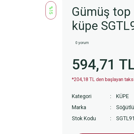
Gümüş top 
%15
küpe SGTL
0 yorum
594,71 T
*204,18 TL den başlayan taksit
Kategori
KÜPE
Marka
Söğütlü
Stok Kodu
SGTL9