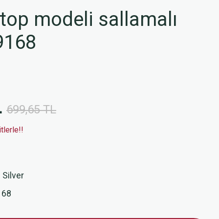
top modeli sallamalı
9168
L
699,65 TL
lerle!!
 Silver
168