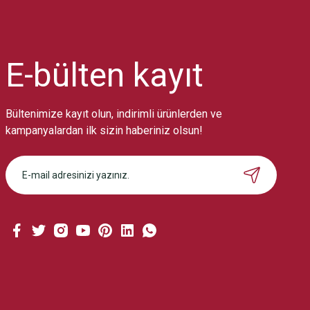
Ürün resmi kalitesiz, bozuk veya görüntülenemiyor.
Ürün açıklamasında eksik bilgiler bulunuyor.
Ürün bilgilerinde hatalar bulunuyor.
Ürün fiyatı diğer sitelerden daha pahalı.
E-bülten
kayıt
Bu ürüne benzer farklı alternatifler olmalı.
Bültenimize kayıt olun, indirimli ürünlerden ve
kampanyalardan ilk sizin haberiniz olsun!