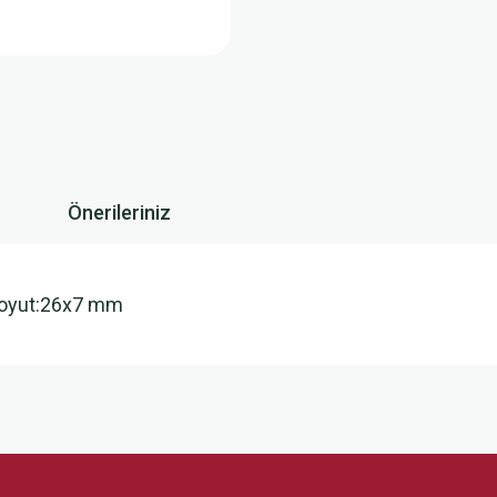
Önerileriniz
.Boyut:26x7 mm
 yetersiz gördüğünüz noktaları öneri formunu kullanarak tarafımıza iletebilirsini