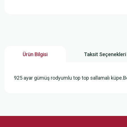
Ürün Bilgisi
Taksit Seçenekleri
925 ayar gümüş rodyumlu top top sallamalı küpe
Bu ürünün fiyat bilgisi, resim, ürün açıklamalarında ve diğer konularda
Görüş ve önerileriniz için teşekkür ederiz.