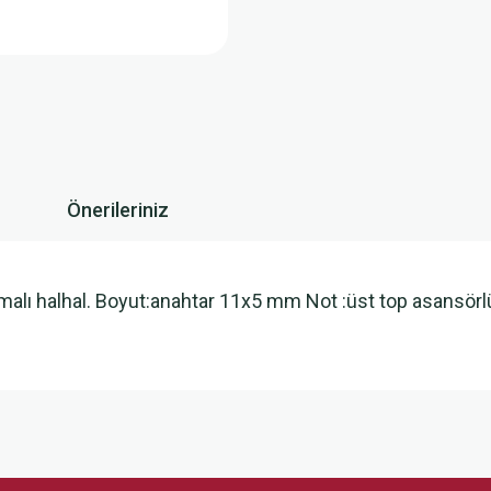
Önerileriniz
alı halhal. Boyut:anahtar 11x5 mm Not :üst top asansörlü d
 yetersiz gördüğünüz noktaları öneri formunu kullanarak tarafımıza iletebilirsini