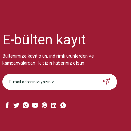
Ürün resmi kalitesiz, bozuk veya görüntülenemiyor.
Ürün açıklamasında eksik bilgiler bulunuyor.
Ürün bilgilerinde hatalar bulunuyor.
Ürün fiyatı diğer sitelerden daha pahalı.
E-bülten
kayıt
Bu ürüne benzer farklı alternatifler olmalı.
Bültenimize kayıt olun, indirimli ürünlerden ve
kampanyalardan ilk sizin haberiniz olsun!