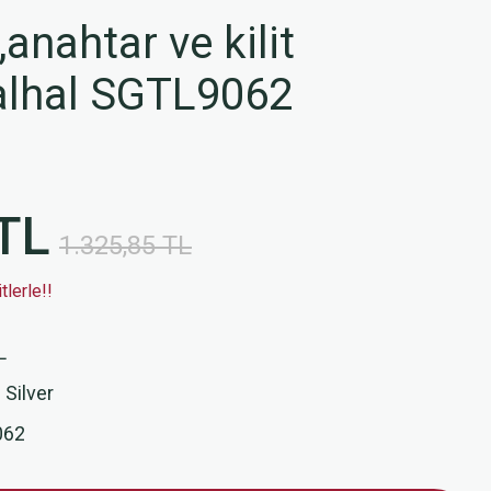
anahtar ve kilit
halhal SGTL9062
TL
1.325,85 TL
lerle!!
L
 Silver
062