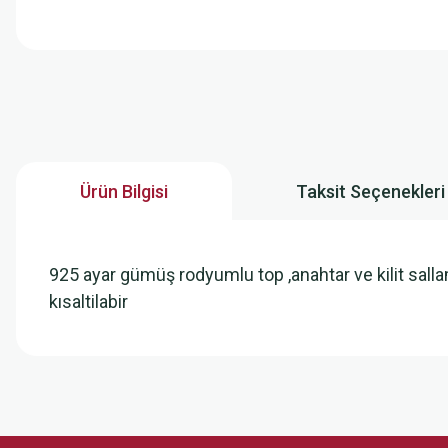
Ürün Bilgisi
Taksit Seçenekleri
925 ayar gümüş rodyumlu top ,anahtar ve kilit sallam
kısaltilabir
Bu ürünün fiyat bilgisi, resim, ürün açıklamalarında ve diğer konularda
Görüş ve önerileriniz için teşekkür ederiz.