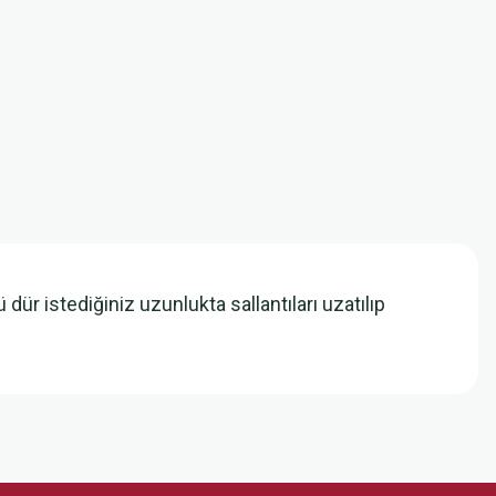
ür istediğiniz uzunlukta sallantıları uzatılıp
z.