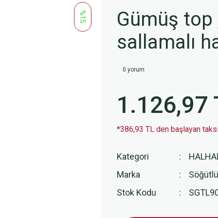
Gümüş top ,
%15
sallamalı 
0 yorum
1.126,97 
*386,93 TL den başlayan taksit
Kategori
HALHA
Marka
Söğütlü
Stok Kodu
SGTL9