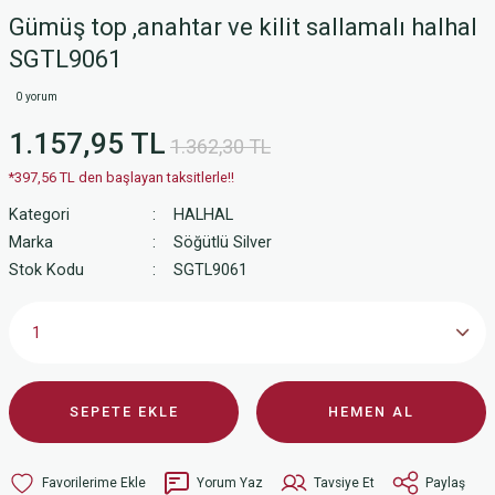
Gümüş top ,anahtar ve kilit sallamalı halhal
SGTL9061
0 yorum
1.157,95 TL
1.362,30 TL
*397,56 TL den başlayan taksitlerle!!
Kategori
HALHAL
Marka
Söğütlü Silver
Stok Kodu
SGTL9061
SEPETE EKLE
HEMEN AL
Yorum Yaz
Tavsiye Et
Paylaş