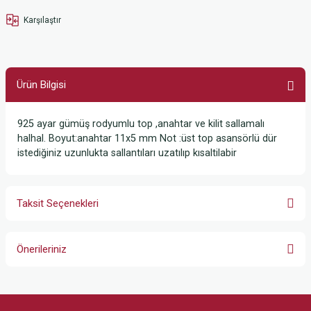
Karşılaştır
Ürün Bilgisi
925 ayar gümüş rodyumlu top ,anahtar ve kilit sallamalı
halhal. Boyut:anahtar 11x5 mm Not :üst top asansörlü dür
istediğiniz uzunlukta sallantıları uzatılıp kısaltilabir
Taksit Seçenekleri
Önerileriniz
Bu ürünün fiyat bilgisi, resim, ürün açıklamalarında ve diğer konularda
yetersiz gördüğünüz noktaları öneri formunu kullanarak tarafımıza