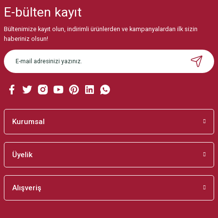
iletebilirsiniz.
E-bülten
kayıt
Görüş ve önerileriniz için teşekkür ederiz.
Bültenimize kayıt olun, indirimli ürünlerden ve kampanyalardan ilk sizin
Ürün resmi kalitesiz, bozuk veya görüntülenemiyor.
haberiniz olsun!
Ürün açıklamasında eksik bilgiler bulunuyor.
Ürün bilgilerinde hatalar bulunuyor.
Ürün fiyatı diğer sitelerden daha pahalı.
Bu ürüne benzer farklı alternatifler olmalı.
Kurumsal
Üyelik
Gönder
Alışveriş