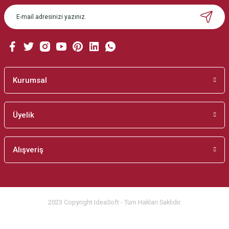
Ürün açıklamasında eksik bilgiler bulunuyor.
Ürün bilgilerinde hatalar bulunuyor.
Ürün fiyatı diğer sitelerden daha pahalı.
Bu ürüne benzer farklı alternatifler olmalı.
Kurumsal
Üyelik
Gönder
Alışveriş
2023 Copyright IdeaSoft - Tüm Hakları Saklıdır.