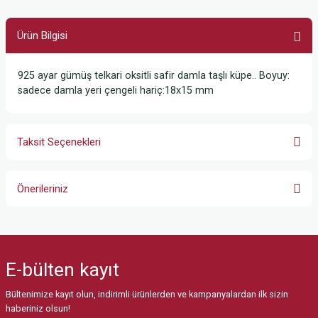
Ürün Bilgisi
925 ayar gümüş telkari oksitli safir damla taşlı küpe.. Boyuy:
sadece damla yeri çengeli hariç:18x15 mm
Taksit Seçenekleri
Önerileriniz
Bu ürünün fiyat bilgisi, resim, ürün açıklamalarında ve diğer konularda
yetersiz gördüğünüz noktaları öneri formunu kullanarak tarafımıza
iletebilirsiniz.
E-bülten
kayıt
Görüş ve önerileriniz için teşekkür ederiz.
Bültenimize kayıt olun, indirimli ürünlerden ve kampanyalardan ilk sizin
Ürün resmi kalitesiz, bozuk veya görüntülenemiyor.
haberiniz olsun!