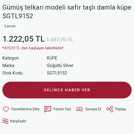
Gümüş telkari modeli safir taşlı damla küpe
SGTL9152
0 yorum
1.222,05 TL
1.437,70 TL
*419,57 TL den başlayan taksitlerle!!
Kategori
KÜPE
Marka
Söğütlü Silver
Stok Kodu
SGTL9152
GELİNCE HABER VER
Yorum Yaz
Tavsiye Et
Paylaş
Karşılaştır