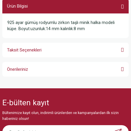
Ürün Bilgisi
925 ayar gümüş rodyumlu zirkon taşlı minik halka modeli
küpe. Boyut:uzunluk:14 mm kalınlık:8 mm
Taksit Seçenekleri
Önerileriniz
Bu ürünün fiyat bilgisi, resim, ürün açıklamalarında ve diğer konularda
yetersiz gördüğünüz noktaları öneri formunu kullanarak tarafımıza
iletebilirsiniz.
E-bülten
kayıt
Görüş ve önerileriniz için teşekkür ederiz.
Bültenimize kayıt olun, indirimli ürünlerden ve kampanyalardan ilk sizin
Ürün resmi kalitesiz, bozuk veya görüntülenemiyor.
haberiniz olsun!
Ürün açıklamasında eksik bilgiler bulunuyor.