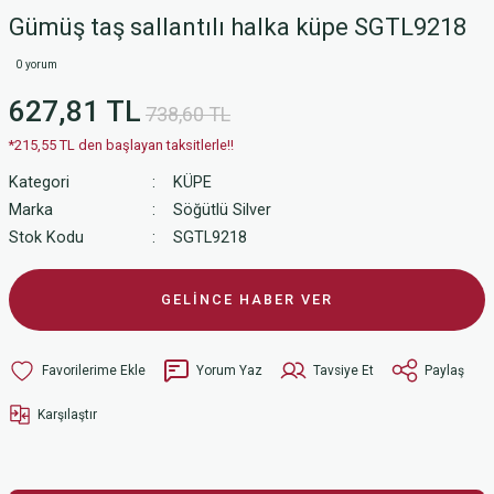
Gümüş taş sallantılı halka küpe SGTL9218
0 yorum
627,81 TL
738,60 TL
*215,55 TL den başlayan taksitlerle!!
Kategori
KÜPE
Marka
Söğütlü Silver
Stok Kodu
SGTL9218
GELİNCE HABER VER
Yorum Yaz
Tavsiye Et
Paylaş
Karşılaştır