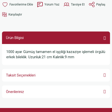
Yorum Yaz
Tavsiye Et
Paylaş
Karşılaştır
Ürün Bilgisi
1000 ayar Gümüş tamamen el işçiliği kazaziye işlemeli örgülü
erkek bileklik. Uzunluk:21 cm Kalınlık:9 mm
Taksit Seçenekleri
Önerileriniz
Bu ürünün fiyat bilgisi, resim, ürün açıklamalarında ve diğer konularda
yetersiz gördüğünüz noktaları öneri formunu kullanarak tarafımıza