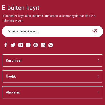
iletebilirsiniz.
E-bülten
kayıt
Görüş ve önerileriniz için teşekkür ederiz.
Bültenimize kayıt olun, indirimli ürünlerden ve kampanyalardan ilk sizin
Ürün resmi kalitesiz, bozuk veya görüntülenemiyor.
haberiniz olsun!
Ürün açıklamasında eksik bilgiler bulunuyor.
Ürün bilgilerinde hatalar bulunuyor.
Ürün fiyatı diğer sitelerden daha pahalı.
Bu ürüne benzer farklı alternatifler olmalı.
Kurumsal
Üyelik
Gönder
Alışveriş