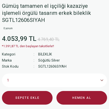
Gümüş tamamen el işçiliği kazaziye
işlemeli örgülü tasarım erkek bileklik
SGTL12606SIYAH
0 yorum
4.053,99 TL
4.769,40 TL
*1.391,87 TL den başlayan taksitlerle!!
Kategori
BİLEKLİK
Marka
Söğütlü Silver
Stok Kodu
SGTL12606SIYAH
SEPETE EKLE
HEMEN AL