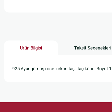
Ürün Bilgisi
Taksit Seçenekleri
925 Ayar gümüş rose zirkon taşlı taç küpe. Boyut
Bu ürünün fiyat bilgisi, resim, ürün açıklamalarında ve diğer konularda
Görüş ve önerileriniz için teşekkür ederiz.