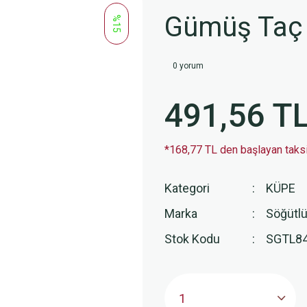
Gümüş Taç
%15
0 yorum
491,56 T
*168,77 TL den başlayan taksit
Kategori
KÜPE
Marka
Söğütlü
Stok Kodu
SGTL8