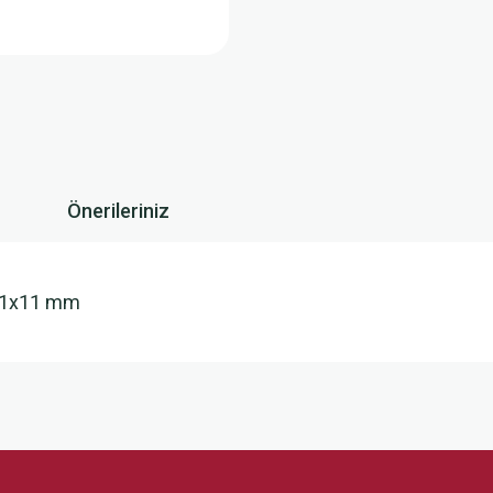
Önerileriniz
:11x11 mm
 yetersiz gördüğünüz noktaları öneri formunu kullanarak tarafımıza iletebilirsini