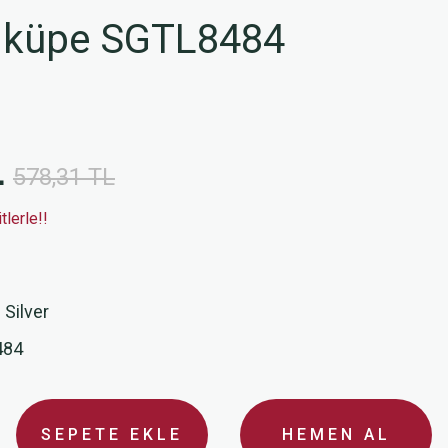
 küpe SGTL8484
L
578,31 TL
lerle!!
 Silver
484
SEPETE EKLE
HEMEN AL