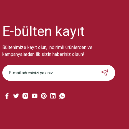
Ürün resmi kalitesiz, bozuk veya görüntülenemiyor.
Ürün açıklamasında eksik bilgiler bulunuyor.
Ürün bilgilerinde hatalar bulunuyor.
Ürün fiyatı diğer sitelerden daha pahalı.
E-bülten
kayıt
Bu ürüne benzer farklı alternatifler olmalı.
Bültenimize kayıt olun, indirimli ürünlerden ve
kampanyalardan ilk sizin haberiniz olsun!