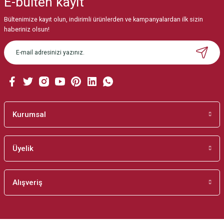
E-bülten
kayıt
Görüş ve önerileriniz için teşekkür ederiz.
Bültenimize kayıt olun, indirimli ürünlerden ve kampanyalardan ilk sizin
Ürün resmi kalitesiz, bozuk veya görüntülenemiyor.
haberiniz olsun!
Ürün açıklamasında eksik bilgiler bulunuyor.
Ürün bilgilerinde hatalar bulunuyor.
Ürün fiyatı diğer sitelerden daha pahalı.
Bu ürüne benzer farklı alternatifler olmalı.
Kurumsal
Üyelik
Gönder
Alışveriş