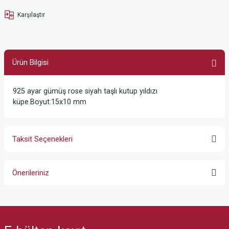
Karşılaştır
Ürün Bilgisi
925 ayar gümüş rose siyah taşlı kutup yıldızı
küpe.Boyut:15x10 mm
Taksit Seçenekleri
Önerileriniz
Bu ürünün fiyat bilgisi, resim, ürün açıklamalarında ve diğer konularda
yetersiz gördüğünüz noktaları öneri formunu kullanarak tarafımıza
iletebilirsiniz.