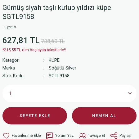
Gümüş siyah taşlı kutup yıldızı küpe
SGTL9158
0 yorum
627,81 TL
738,60 TL
*215,55 TL den başlayan taksitlerle!!
Kategori
KÜPE
Marka
Söğütlü Silver
Stok Kodu
SGTL9158
SEPETE EKLE
HEMEN AL
Yorum Yaz
Tavsiye Et
Paylaş