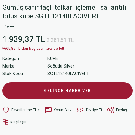
Gümüş safır taşlı telkari işlemeli sallantılı
lotus küpe SGTL12140LACIVERT
0 yorum
1.939,37 TL
2.281,61 TL
*665,85 TL den başlayan taksitlerle!!
Kategori
KÜPE
Marka
Söğütlü Silver
Stok Kodu
SGTL12140LACIVERT
GELİNCE HABER VER
Yorum Yaz
Tavsiye Et
Paylaş
Karşılaştır