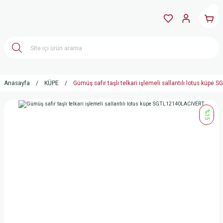
Anasayfa
KÜPE
Gümüş safır taşlı telkari işlemeli sallantılı lotus küp
%15