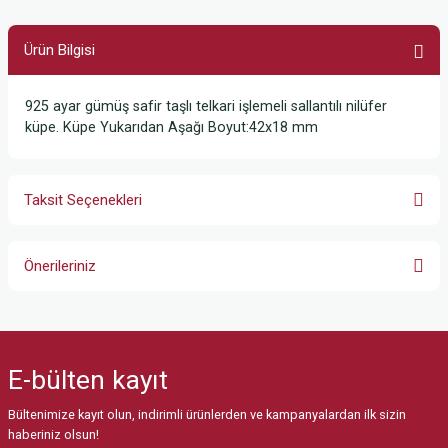
Ürün Bilgisi
925 ayar gümüş safir taşlı telkari işlemeli sallantılı nilüfer
küpe. Küpe Yukarıdan Aşağı Boyut:42x18 mm
Taksit Seçenekleri
Önerileriniz
Bu ürünün fiyat bilgisi, resim, ürün açıklamalarında ve diğer konularda
yetersiz gördüğünüz noktaları öneri formunu kullanarak tarafımıza
iletebilirsiniz.
E-bülten
kayıt
Görüş ve önerileriniz için teşekkür ederiz.
Bültenimize kayıt olun, indirimli ürünlerden ve kampanyalardan ilk sizin
Ürün resmi kalitesiz, bozuk veya görüntülenemiyor.
haberiniz olsun!