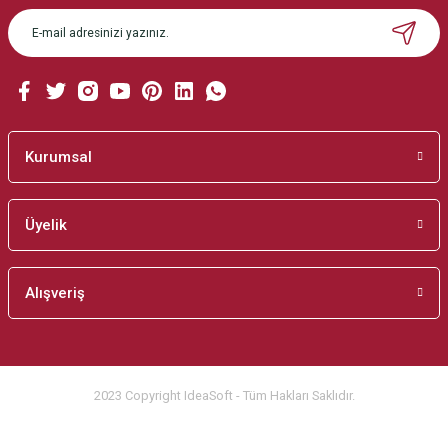
Ürün açıklamasında eksik bilgiler bulunuyor.
Ürün bilgilerinde hatalar bulunuyor.
Ürün fiyatı diğer sitelerden daha pahalı.
Bu ürüne benzer farklı alternatifler olmalı.
Kurumsal
Üyelik
Gönder
Alışveriş
2023 Copyright IdeaSoft - Tüm Hakları Saklıdır.