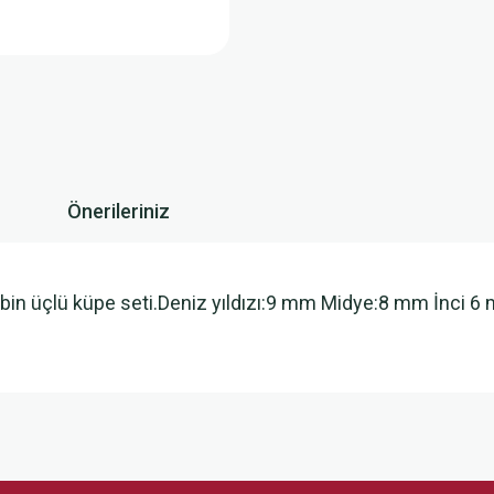
Önerileriniz
bin üçlü küpe seti.Deniz yıldızı:9 mm Midye:8 mm İnci 6 
 yetersiz gördüğünüz noktaları öneri formunu kullanarak tarafımıza iletebilirsini