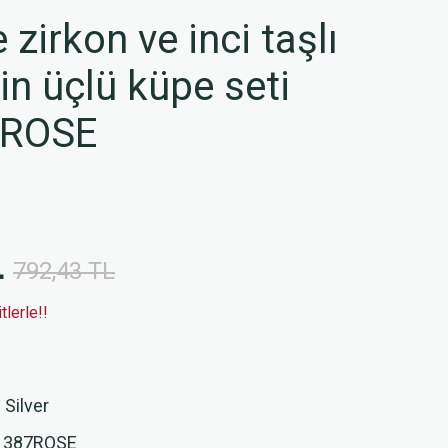
zirkon ve inci taşlı
n üçlü küpe seti
7ROSE
L
792,43 TL
lerle!!
 Silver
1387ROSE