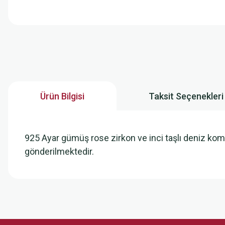
Ürün Bilgisi
Taksit Seçenekleri
925 Ayar gümüş rose zirkon ve inci taşlı deniz kom
gönderilmektedir.
Bu ürünün fiyat bilgisi, resim, ürün açıklamalarında ve diğer konularda
Görüş ve önerileriniz için teşekkür ederiz.