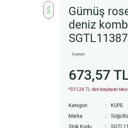
Gümüş rose 
%15
deniz kombi
SGTL1138
0 yorum
673,57 T
*231,26 TL den başlayan taksit
Kategori
KÜPE
Marka
Söğütlü
Stok Kodu
SGTL1