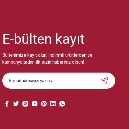
Ürün resmi kalitesiz, bozuk veya görüntülenemiyor.
Ürün açıklamasında eksik bilgiler bulunuyor.
Ürün bilgilerinde hatalar bulunuyor.
Ürün fiyatı diğer sitelerden daha pahalı.
E-bülten
kayıt
Bu ürüne benzer farklı alternatifler olmalı.
Bültenimize kayıt olun, indirimli ürünlerden ve
kampanyalardan ilk sizin haberiniz olsun!