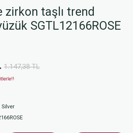
zirkon taşlı trend
 yüzük SGTL12166ROSE
L
1.147,38 TL
lerle!!
 Silver
2166ROSE