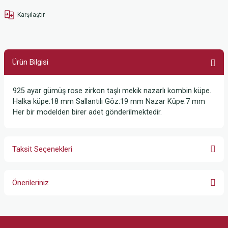
Karşılaştır
Ürün Bilgisi
925 ayar gümüş rose zirkon taşlı mekik nazarlı kombin küpe.
Halka küpe:18 mm Sallantılı Göz:19 mm Nazar Küpe:7 mm
Her bir modelden birer adet gönderilmektedir.
Taksit Seçenekleri
Önerileriniz
Bu ürünün fiyat bilgisi, resim, ürün açıklamalarında ve diğer konularda
yetersiz gördüğünüz noktaları öneri formunu kullanarak tarafımıza