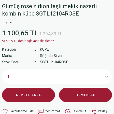
Gümüş rose zirkon taşlı mekik nazarlı
kombin küpe SGTL12104ROSE
0 yorum
1.100,65 TL
1.294,89 TL
*377,89 TL den başlayan taksitlerle!!
Kategori
KÜPE
Marka
Söğütlü Silver
Stok Kodu
SGTL12104ROSE
SEPETE EKLE
HEMEN AL
Yorum Yaz
Tavsiye Et
Paylaş