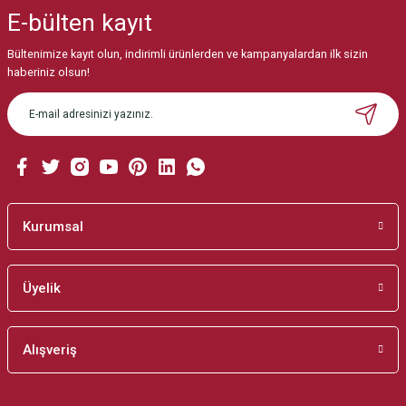
iletebilirsiniz.
E-bülten
kayıt
Görüş ve önerileriniz için teşekkür ederiz.
Bültenimize kayıt olun, indirimli ürünlerden ve kampanyalardan ilk sizin
Ürün resmi kalitesiz, bozuk veya görüntülenemiyor.
haberiniz olsun!
Ürün açıklamasında eksik bilgiler bulunuyor.
Ürün bilgilerinde hatalar bulunuyor.
Ürün fiyatı diğer sitelerden daha pahalı.
Bu ürüne benzer farklı alternatifler olmalı.
Kurumsal
Üyelik
Gönder
Alışveriş