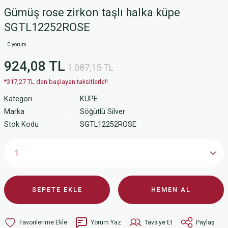
Gümüş rose zirkon taşlı halka küpe
SGTL12252ROSE
0 yorum
924,08 TL
1.087,15 TL
*317,27 TL den başlayan taksitlerle!!
Kategori
KÜPE
Marka
Söğütlü Silver
Stok Kodu
SGTL12252ROSE
SEPETE EKLE
HEMEN AL
Yorum Yaz
Tavsiye Et
Paylaş