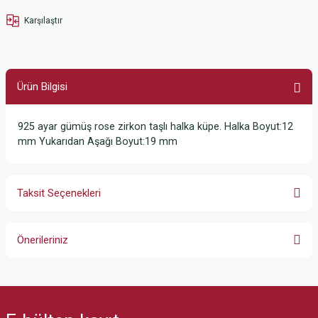
Karşılaştır
Ürün Bilgisi
925 ayar gümüş rose zirkon taşlı halka küpe. Halka Boyut:12
mm Yukarıdan Aşağı Boyut:19 mm
Taksit Seçenekleri
Önerileriniz
Bu ürünün fiyat bilgisi, resim, ürün açıklamalarında ve diğer konularda
yetersiz gördüğünüz noktaları öneri formunu kullanarak tarafımıza
iletebilirsiniz.