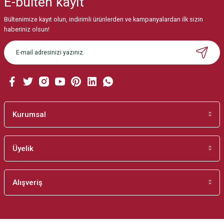
E-bülten
kayıt
Görüş ve önerileriniz için teşekkür ederiz.
Bültenimize kayıt olun, indirimli ürünlerden ve kampanyalardan ilk sizin
Ürün resmi kalitesiz, bozuk veya görüntülenemiyor.
haberiniz olsun!
Ürün açıklamasında eksik bilgiler bulunuyor.
Ürün bilgilerinde hatalar bulunuyor.
Ürün fiyatı diğer sitelerden daha pahalı.
Bu ürüne benzer farklı alternatifler olmalı.
Kurumsal
Üyelik
Gönder
Alışveriş