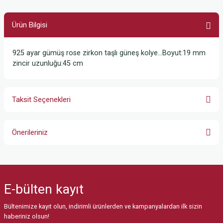
Ürün Bilgisi
925 ayar gümüş rose zirkon taşlı güneş kolye…Boyut:19 mm
zincir uzunluğu:45 cm
Taksit Seçenekleri
Önerileriniz
Bu ürünün fiyat bilgisi, resim, ürün açıklamalarında ve diğer konularda
yetersiz gördüğünüz noktaları öneri formunu kullanarak tarafımıza
iletebilirsiniz.
E-bülten
kayıt
Görüş ve önerileriniz için teşekkür ederiz.
Bültenimize kayıt olun, indirimli ürünlerden ve kampanyalardan ilk sizin
Ürün resmi kalitesiz, bozuk veya görüntülenemiyor.
haberiniz olsun!