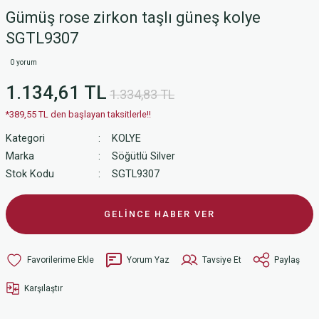
Gümüş rose zirkon taşlı güneş kolye
SGTL9307
0 yorum
1.134,61 TL
1.334,83 TL
*389,55 TL den başlayan taksitlerle!!
Kategori
KOLYE
Marka
Söğütlü Silver
Stok Kodu
SGTL9307
GELİNCE HABER VER
Yorum Yaz
Tavsiye Et
Paylaş
Karşılaştır