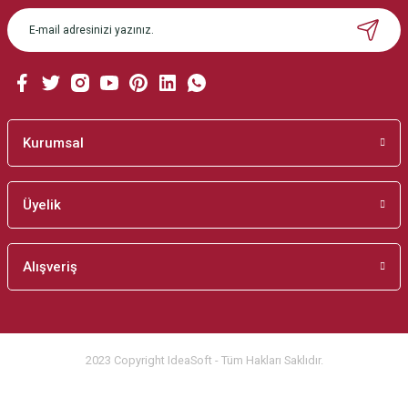
Ürün açıklamasında eksik bilgiler bulunuyor.
Ürün bilgilerinde hatalar bulunuyor.
Ürün fiyatı diğer sitelerden daha pahalı.
Bu ürüne benzer farklı alternatifler olmalı.
Kurumsal
Üyelik
Gönder
Alışveriş
2023 Copyright IdeaSoft - Tüm Hakları Saklıdır.