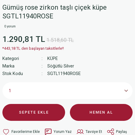
Gümüş rose zirkon taşlı çiçek küpe
SGTL11940ROSE
0 yorum
1.290,81 TL
1.518,60 TL
*443,18 TL den başlayan taksitlerle!!
Kategori
KÜPE
Marka
Söğütlü Silver
Stok Kodu
SGTL11940ROSE
SEPETE EKLE
HEMEN AL
Yorum Yaz
Tavsiye Et
Paylaş