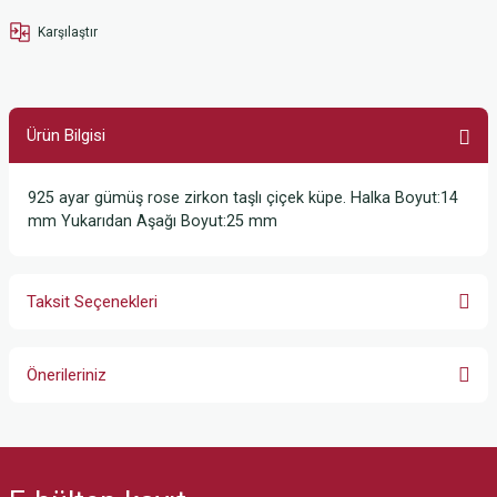
Karşılaştır
Ürün Bilgisi
925 ayar gümüş rose zirkon taşlı çiçek küpe. Halka Boyut:14
mm Yukarıdan Aşağı Boyut:25 mm
Taksit Seçenekleri
Önerileriniz
Bu ürünün fiyat bilgisi, resim, ürün açıklamalarında ve diğer konularda
yetersiz gördüğünüz noktaları öneri formunu kullanarak tarafımıza
iletebilirsiniz.