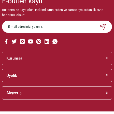
E-bülten
kayıt
Görüş ve önerileriniz için teşekkür ederiz.
Bültenimize kayıt olun, indirimli ürünlerden ve kampanyalardan ilk sizin
Ürün resmi kalitesiz, bozuk veya görüntülenemiyor.
haberiniz olsun!
Ürün açıklamasında eksik bilgiler bulunuyor.
Ürün bilgilerinde hatalar bulunuyor.
Ürün fiyatı diğer sitelerden daha pahalı.
Bu ürüne benzer farklı alternatifler olmalı.
Kurumsal
Üyelik
Gönder
Alışveriş