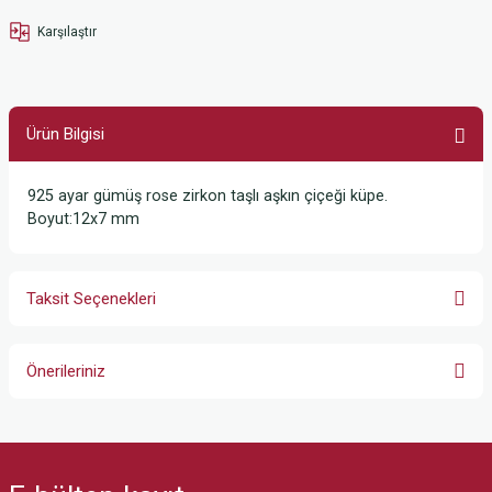
Karşılaştır
Ürün Bilgisi
925 ayar gümüş rose zirkon taşlı aşkın çiçeği küpe.
Boyut:12x7 mm
Taksit Seçenekleri
Önerileriniz
Bu ürünün fiyat bilgisi, resim, ürün açıklamalarında ve diğer konularda
yetersiz gördüğünüz noktaları öneri formunu kullanarak tarafımıza
iletebilirsiniz.