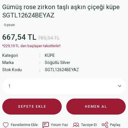
Gümüş rose zirkon taşlı aşkın çiçeği küpe
SGTL12624BEYAZ
0 yorum
667,54 TL
785,34 TL
*229,19 TL den başlayan taksitlerle!!
Kategori
KÜPE
Marka
Söğütlü Silver
Stok Kodu
SGTL12624BEYAZ
SEPETE EKLE
HEMEN AL
Yorum Yaz
Tavsiye Et
Paylaş