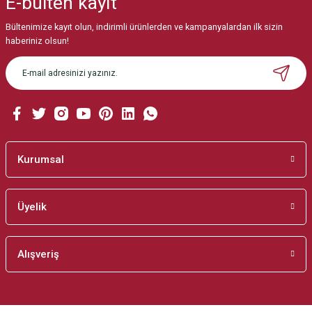
E-bülten
kayıt
Görüş ve önerileriniz için teşekkür ederiz.
Bültenimize kayıt olun, indirimli ürünlerden ve kampanyalardan ilk sizin
Ürün resmi kalitesiz, bozuk veya görüntülenemiyor.
haberiniz olsun!
Ürün açıklamasında eksik bilgiler bulunuyor.
Ürün bilgilerinde hatalar bulunuyor.
Ürün fiyatı diğer sitelerden daha pahalı.
Bu ürüne benzer farklı alternatifler olmalı.
Kurumsal
Üyelik
Gönder
Alışveriş