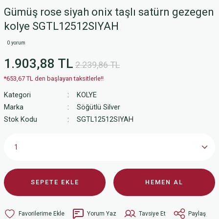
Gümüş rose siyah onix taşlı satürn gezegen
kolye SGTL12512SIYAH
0 yorum
1.903,88 TL
2.239,86 TL
*653,67 TL den başlayan taksitlerle!!
Kategori
KOLYE
Marka
Söğütlü Silver
Stok Kodu
SGTL12512SIYAH
SEPETE EKLE
HEMEN AL
Yorum Yaz
Tavsiye Et
Paylaş