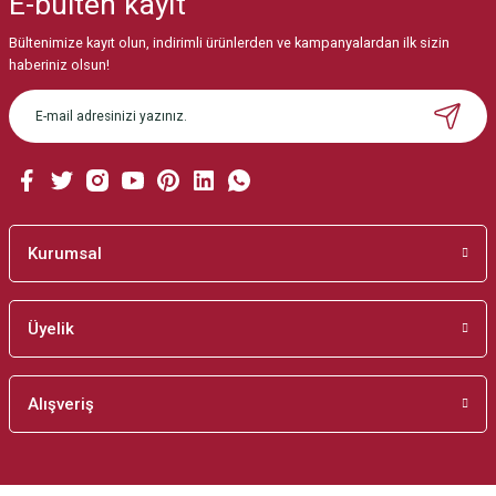
E-bülten
kayıt
Görüş ve önerileriniz için teşekkür ederiz.
Bültenimize kayıt olun, indirimli ürünlerden ve kampanyalardan ilk sizin
Ürün resmi kalitesiz, bozuk veya görüntülenemiyor.
haberiniz olsun!
Ürün açıklamasında eksik bilgiler bulunuyor.
Ürün bilgilerinde hatalar bulunuyor.
Ürün fiyatı diğer sitelerden daha pahalı.
Bu ürüne benzer farklı alternatifler olmalı.
Kurumsal
Üyelik
Gönder
Alışveriş