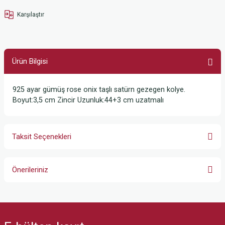
Karşılaştır
Ürün Bilgisi
925 ayar gümüş rose onix taşlı satürn gezegen kolye.
Boyut:3,5 cm Zincir Uzunluk:44+3 cm uzatmalı
Taksit Seçenekleri
Önerileriniz
Bu ürünün fiyat bilgisi, resim, ürün açıklamalarında ve diğer konularda
yetersiz gördüğünüz noktaları öneri formunu kullanarak tarafımıza
iletebilirsiniz.